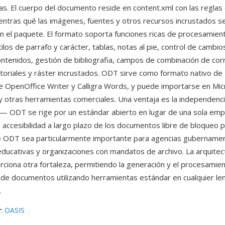
ías. El cuerpo del documento reside en content.xml con las reglas 
ientras qué las imágenes, fuentes y otros recursos incrustados 
 en el paquete. El formato soporta funciones ricas de procesamien
ilos de parrafo y carácter, tablas, notas al pie, control de cambi
ontenidos, gestión de bibliografia, campos de combinación de co
ctoriales y ráster incrustados. ODT sirve como formato nativo de
e OpenOffice Writer y Calligra Words, y puede importarse en Mi
 otras herramientas comerciales. Una ventaja es la independenc
 ODT se rige por un estándar abierto en lugar de una sola emp
 accesibilidad a largo plazo de los documentos libre de bloqueo p
é ODT sea particularmente importante para agencias gubernamen
 educativas y organizaciones con mandatos de archivo. La arquite
ciona otra fortaleza, permitiendo la generación y el procesamie
de documentos utilizando herramientas estándar en cualquier le
.
r
:
OASIS