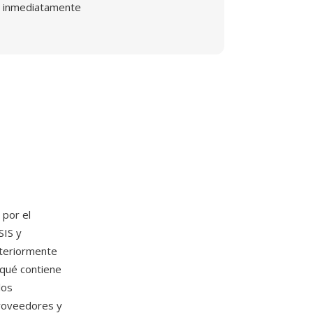
inmediatamente
por el
SIS y
steriormente
 qué contiene
los
proveedores y