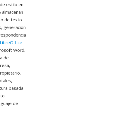
de estilo en
se almacenan
to de texto
os, generación
rrespondencia
LibreOffice
crosoft Word,
ia de
resa,
ropietario.
tales,
ctura basada
nto
nguaje de