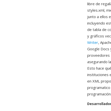
libre de regal
styles.xml, m
junto a ellos
incluyendo est
de tabla de c
y gráficos ve
Writer
, Apach
Google Docs y
proveedores —
asegurando la
Esto hace qu
instituciones
en XML propor
programatico 
programación
Desarrollado