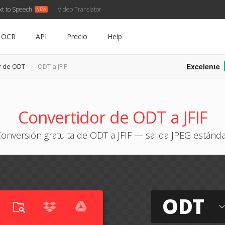
xt to Speech
Video Translator
OCR
API
Precio
Help
Excelente
r de ODT
ODT a JFIF
Convertidor de ODT a JFIF
onversión gratuita de ODT a JFIF — salida JPEG estánd
ODT