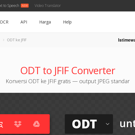
xt to Speech
Video Translator
OCR
API
Harga
Help
Istimew
ODT ke JFIF
ODT to JFIF Converter
Konversi ODT ke JFIF gratis — output JPEG standar
ODT
un