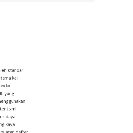
leh standar
tama kali
tandar
ML yang
 menggunakan
tent.xml
ber daya
ang kaya
mbuatan daftar