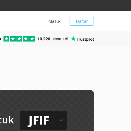
Masuk
Daftar
a
10,220
ulasan di
JFIF
tuk