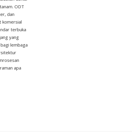
ertanam. ODT
er, dan
t komersial
andar terbuka
jang yang
g bagi lembaga
sitektur
emrosesan
graman apa