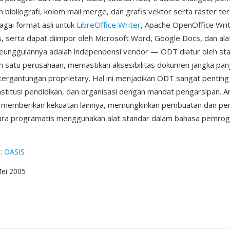
n bibliografi, kolom mail merge, dan grafis vektor serta raster t
agai format asli untuk
LibreOffice Writer
, Apache OpenOffice Writ
s, serta dapat diimpor oleh Microsoft Word, Google Docs, dan ala
 keunggulannya adalah independensi vendor — ODT diatur oleh st
h satu perusahaan, memastikan aksesibilitas dokumen jangka pan
tergantungan proprietary. Hal ini menjadikan ODT sangat pentin
nstitusi pendidikan, dan organisasi dengan mandat pengarsipan. Ar
 memberikan kekuatan lainnya, memungkinkan pembuatan dan p
ra programatis menggunakan alat standar dalam bahasa pemro
g
:
OASIS
Mei 2005