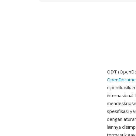
ODT (OpenDocu
OpenDocumen
dipublikasika
internasional
mendeskripsi
spesifikasi y
dengan aturan
lainnya disim
termasuk gaya