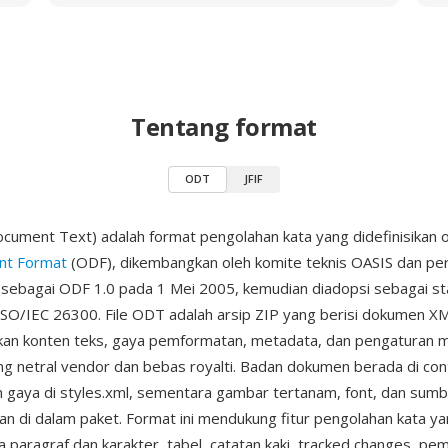
Tentang format
ODT
JFIF
ment Text) adalah format pengolahan kata yang didefinisikan o
t Format
(ODF), dikembangkan oleh komite teknis OASIS dan per
n sebagai ODF 1.0 pada 1 Mei 2005, kemudian diadopsi sebagai s
 ISO/IEC 26300. File ODT adalah arsip ZIP yang berisi dokumen X
kan konten teks, gaya pemformatan, metadata, dan pengaturan
ang netral vendor dan bebas royalti. Badan dokumen berada di con
 gaya di styles.xml, sementara gambar tertanam, font, dan sum
pan di dalam paket. Format ini mendukung fitur pengolahan kata y
 paragraf dan karakter, tabel, catatan kaki, tracked changes, pe