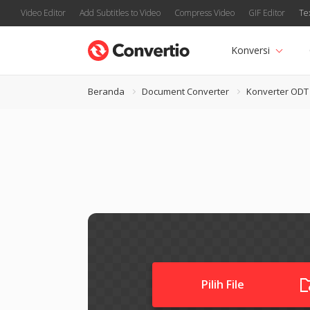
Video Editor
Add Subtitles to Video
Compress Video
GIF Editor
Te
Konversi
Beranda
Document Converter
Konverter ODT
Pilih File