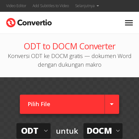
Video Editor
Add Subtitles to Video
Selanjutnya
ODT to DOCM Converter
Konversi ODT ke DOCM gratis — dokumen Word
dengan dukungan makro
Pilih File
ODT
DOCM
untuk