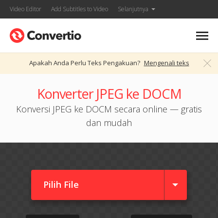
Video Editor
Add Subtitles to Video
Selanjutnya
Apakah Anda Perlu Teks Pengakuan?
Mengenali teks
Konverter JPEG ke DOCM
Konversi JPEG ke DOCM secara online — gratis
dan mudah
Pilih File