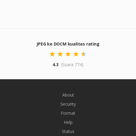
JPEG ke DOCM kualitas rating
4.3
(Suara 774)
About
Security
Format
Help
Status