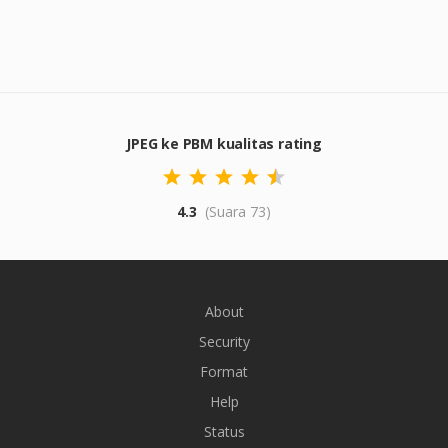
JPEG ke PBM kualitas rating
4.3
(Suara 73)
About
Security
Format
Help
Status