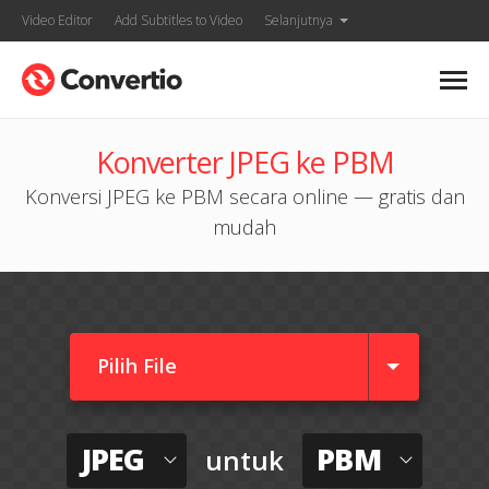
Video Editor
Add Subtitles to Video
Selanjutnya
Konverter JPEG ke PBM
Konversi JPEG ke PBM secara online — gratis dan
mudah
Pilih File
JPEG
PBM
untuk