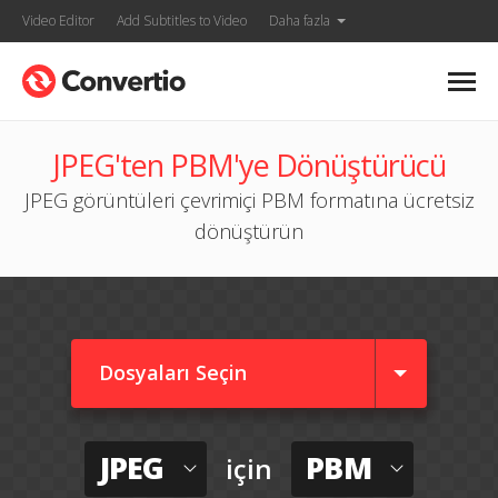
Video Editor
Add Subtitles to Video
Daha fazla
JPEG'ten PBM'ye Dönüştürücü
JPEG görüntüleri çevrimiçi PBM formatına ücretsiz
dönüştürün
Dosyaları Seçin
JPEG
PBM
için