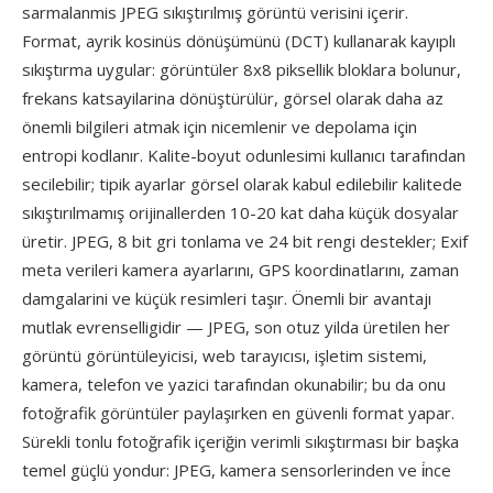
sarmalanmis JPEG sıkıştırılmış görüntü verisini içerir.
Format, ayrik kosinüs dönüşümünü (DCT) kullanarak kayıplı
sıkıştırma uygular: görüntüler 8x8 piksellik bloklara bolunur,
frekans katsayilarina dönüştürülür, görsel olarak daha az
önemli bilgileri atmak için nicemlenir ve depolama için
entropi kodlanır. Kalite-boyut odunlesimi kullanıcı tarafından
secilebilir; tipik ayarlar görsel olarak kabul edilebilir kalitede
sıkıştırılmamış orijinallerden 10-20 kat daha küçük dosyalar
üretir. JPEG, 8 bit gri tonlama ve 24 bit rengi destekler; Exif
meta verileri kamera ayarlarını, GPS koordinatlarını, zaman
damgalarini ve küçük resimleri taşır. Önemli bir avantajı
mutlak evrenselligidir — JPEG, son otuz yilda üretilen her
görüntü görüntüleyicisi, web tarayıcısı, işletim sistemi,
kamera, telefon ve yazici tarafından okunabilir; bu da onu
fotoğrafik görüntüler paylaşırken en güvenli format yapar.
Sürekli tonlu fotoğrafik içeriğin verimli sıkıştırması bir başka
temel güçlü yondur: JPEG, kamera sensorlerinden ve i̇nce