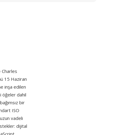
 Charles
ümü 15 Haziran
e inşa edilen
i öğeler dahil
 bağımsız bir
andart ISO
uzun vadeli
ekler: dijital
vaScript,