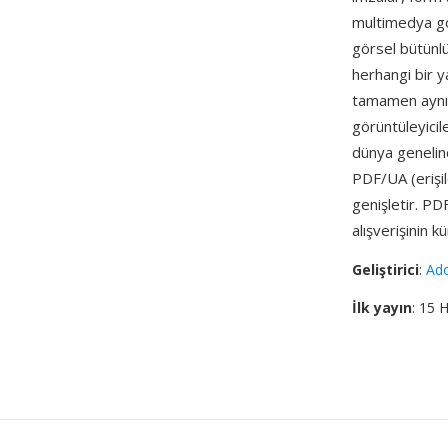
multimedya gö
görsel bütünl
herhangi bir y
tamamen aynı 
görüntüleyicil
dünya genelin
PDF/UA (erişile
genişletir. PD
alışverişinin k
Geliştirici
:
Ad
İlk yayın
: 15 