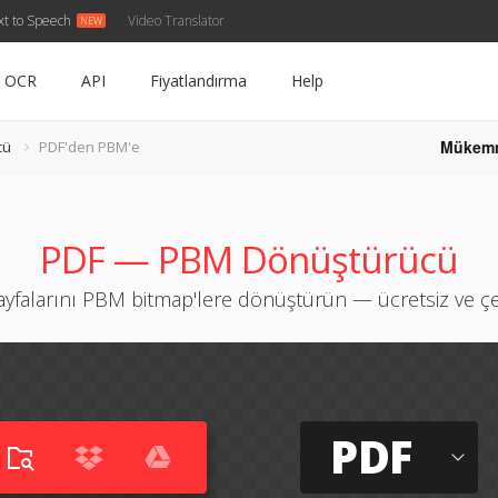
xt to Speech
Video Translator
OCR
API
Fiyatlandırma
Help
Mükem
cü
PDF'den PBM'e
PDF — PBM Dönüştürücü
yfalarını PBM bitmap'lere dönüştürün — ücretsiz ve çe
PDF