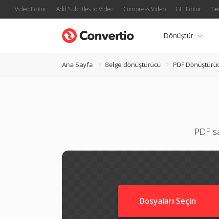
Video Editor
Add Subtitles to Video
Compress Video
GIF Editor
Te
Dönüştür
Ana Sayfa
Belge dönüştürücü
PDF Dönüştürü
PDF sa
Dosyaları Seçin