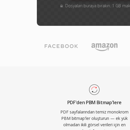
Dosyaları buraya bırakın. 1 GB m
PDF'den PBM Bitmap'lere
PDF sayfalarından temiz monokrom
PBM bitmap'ler oluşturun — ek yük
olmadan ikili görsel verileri için en