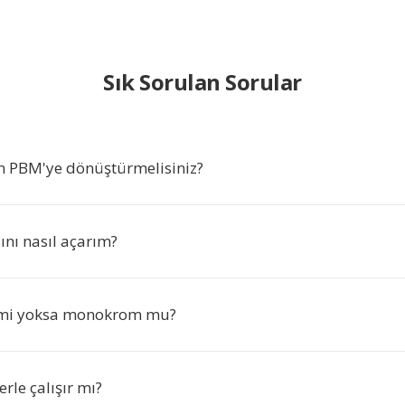
Sık Sorulan Sorular
n PBM'ye dönüştürmelisiniz?
nı nasıl açarım?
 mi yoksa monokrom mu?
rle çalışır mı?