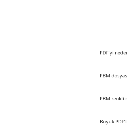
PDF'yi nede
PBM dosyası
PBM renkli
Büyük PDF'le