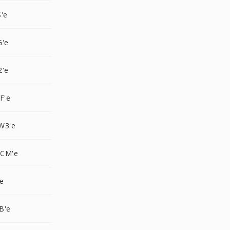
'e
G'e
2'e
F'e
W3'e
OCM'e
e
B'e