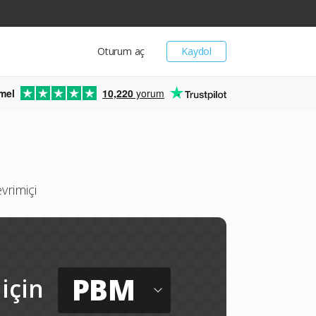
Oturum aç
Kaydol
mel
10,220
yorum
vrimiçi
PBM
için