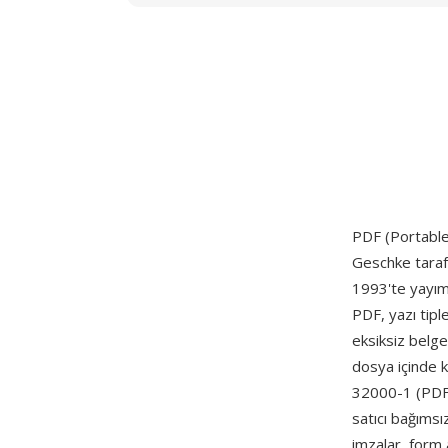
PDF (Portable
Geschke taraf
1993'te yayıml
PDF, yazı tiple
eksiksiz belge
dosya içinde k
32000-1 (PDF 
satıcı bağımsı
imzalar, form a