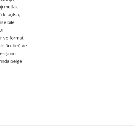
jı mutlak
de açılsa,
nse bile
PDF
lir ve format
skı üretim) ve
erişimini
arında belge