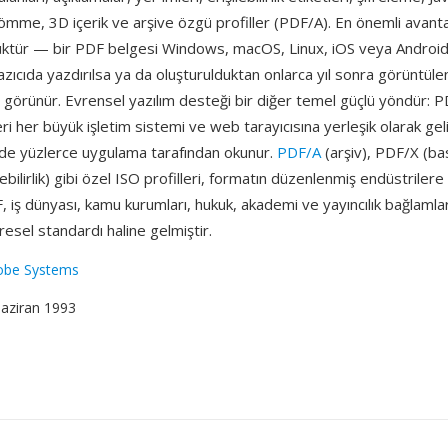
mme, 3D içerik ve arşive özgü profiller (PDF/A). En önemli avanta
üktür — bir PDF belgesi Windows, macOS, Linux, iOS veya Android'
azıcıda yazdırılsa ya da oluşturulduktan onlarca yıl sonra görüntüle
görünür. Evrensel yazılım desteği bir diğer temel güçlü yöndür: 
eri her büyük işletim sistemi ve web tarayıcısına yerleşik olarak ge
de yüzlerce uygulama tarafından okunur.
PDF/A
(arşiv), PDF/X (ba
bilirlik) gibi özel ISO profilleri, formatın düzenlenmiş endüstrilere 
F, iş dünyası, kamu kurumları, hukuk, akademi ve yayıncılık bağlaml
üresel standardı haline gelmiştir.
obe Systems
Haziran 1993