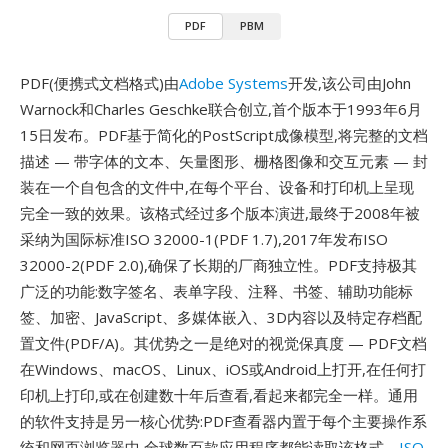
PDF
PBM
PDF(便携式文档格式)由
Adobe Systems
开发,该公司由John
Warnock和Charles Geschke联合创立,首个版本于1993年6月
15日发布。PDF基于简化的PostScript成像模型,将完整的文档
描述 — 带字体的文本、矢量图形、栅格图像和交互元素 — 封
装在一个自包含的文件中,在每个平台、设备和打印机上呈现
完全一致的效果。该格式经过多个版本演进,最终于2008年被
采纳为国际标准ISO 32000-1(PDF 1.7),2017年发布ISO
32000-2(PDF 2.0),确保了长期的厂商独立性。PDF支持极其
广泛的功能:数字签名、表单字段、注释、书签、辅助功能标
签、加密、JavaScript、多媒体嵌入、3D内容以及特定存档配
置文件(PDF/A)。其优势之一是绝对的视觉保真度 — PDF文档
在Windows、macOS、Linux、iOS或Android上打开,在任何打
印机上打印,或在创建数十年后查看,看起来都完全一样。通用
的软件支持是另一核心优势:PDF查看器内置于每个主要操作系
统和网页浏览器中,全球数百款应用程序都能读取该格式。
ISO