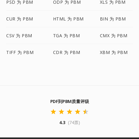
PSD 为 PBM
ODP 为 PBM
XLS 为 PBM
CUR 为 PBM
HTML 为 PBM
BIN 为 PBM
CSV 为 PBM
TGA 为 PBM
CMX 为 PBM
TIFF 为 PBM
CDR 为 PBM
XBM 为 PBM
PDF到PBM质量评级
4.3
(74票)