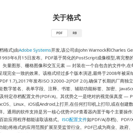
关于格式
PDF
RB
文档格式)由
Adobe Systems
开发,该公司由John Warnock和Charles G
993年6月15日发布。PDF基于简化的PostScript成像模型,将完
、矢量图形、栅格图像和交互元素 — 封装在一个自包含的文件中,在
呈现完全一致的效果。该格式经过多个版本演进,最终于2008年被采
-1(PDF 1.7),2017年发布ISO 32000-2(PDF 2.0),确保了长期的厂
:数字签名、表单字段、注释、书签、辅助功能标签、加密、JavaScr
及特定存档配置文件(PDF/A)。其优势之一是绝对的视觉保真度 — P
macOS、Linux、iOS或Android上打开,在任何打印机上打印,或在创
样。通用的软件支持是另一核心优势:PDF查看器内置于每个主要操
数百款应用程序都能读取该格式。
ISO配置文件
如PDF/A(存档)、PDF
辅助功能)将格式的应用范围扩展至受监管行业。PDF已成为商业、政府