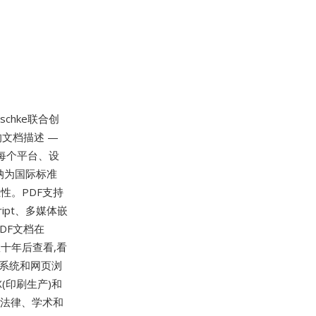
eschke联合创
整的文档描述 —
每个平台、设
纳为国际标准
商独立性。PDF支持
ipt、多媒体嵌
DF文档在
建数十年后查看,看
作系统和网页浏
/X(印刷生产)和
、法律、学术和