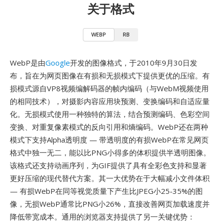
关于格式
WEBP
RB
WebP是由
Google
开发的图像格式，于2010年9月30日发
布，旨在为网页图像在有损和无损模式下提供更优的压缩。有
损模式源自VP8视频编解码器的帧内编码（与WebM视频使用
的相同技术），对摄影内容应用块预测、变换编码和自适应量
化。无损模式使用一种独特的算法，结合预测编码、色彩空间
变换、对重复像素模式的反向引用和熵编码。WebP还在两种
模式下支持Alpha透明度 — 带透明度的有损WebP在常见网页
格式中独一无二，能以比PNG小得多的体积提供半透明图像。
该格式还支持动画序列，为GIF提供了具有全彩色支持和显著
更好压缩的现代替代方案。其一大优势在于大幅减小文件体积
— 有损WebP在同等视觉质量下产生比JPEG小25-35%的图
像，无损WebP通常比PNG小26%，直接改善网页加载速度并
降低带宽成本。通用的浏览器支持提供了另一关键优势：