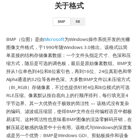
关于格式
BMP
RB
BMP（位图）是由
Microsoft
为Windows操作系统开发的光栅
图像文件格式，于1990年随Windows 3.0推出。该格式以简
单直接的结构存储像素数据：一个文件头指定尺寸、色深和压
缩方式，随后是可选的调色板，最后是原始像素数组。BMP支
持从1位单色到4位和8位索引色，再到16位、24位真彩色和带
Alpha通道的32位等各种色深。大多数BMP文件以未压缩方式
（BI_RGB）存储像素，不过也提供针对4位和8位模式的可选
RLE压缩。像素默认按自底向上的行顺序排列，每行填充至4
字节边界。其一大优势在于极致的简洁性 — 该格式没有复杂
的编码、滤波或压缩层，使得BMP文件在任何编程语言中都极
易读写。这种简洁性也意味着BMP图像的渲染零解码开销，在
解压延迟敏感的场景中十分有用。该格式与Windows的深度集
成是另一个优势：BMP是Windows GDI、剪贴板操作和设备