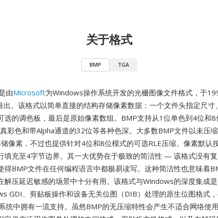
关于格式
BMP
TGA
是由
Microsoft
为Windows操作系统开发的光栅图像文件格式，于19
 3.0推出。该格式以简单直接的结构存储像素数据：一个文件头指定尺
可选的调色板，最后是原始像素数组。BMP支持从1位单色到4位和
位真彩色和带Alpha通道的32位等各种色深。大多数BMP文件以未压
）存储像素，不过也提供针对4位和8位模式的可选RLE压缩。像素默认
行填充至4字节边界。其一大优势在于极致的简洁性 — 该格式没有
使得BMP文件在任何编程语言中都极易读写。这种简洁性也意味着B
在解压延迟敏感的场景中十分有用。该格式与Windows的深度集成
dows GDI、剪贴板操作和设备无关位图（DIB）处理的原生位图格式
系统中拥有一流支持。虽然BMP的无压缩特性会产生不适合网络使