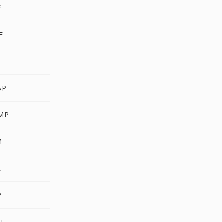
F
F
BP
MP
M
R
P
U