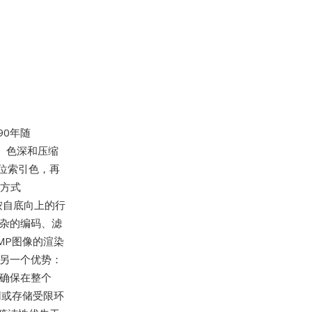
90年随
寸、色深和压缩
8位索引色，再
缩方式
按自底向上的行
复杂的编码、滤
MP图像的渲染
是另一个优势：
，确保在整个
用或存储受限环