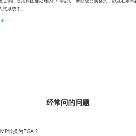
但它仍广泛用作图像处理的中间格式、剪贴板交换格式，以及在解码
入式系统中。
oft
经常问的问题
MP转换为TGA？