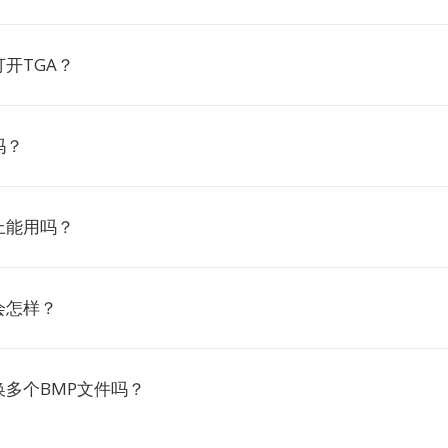
开TGA？
吗？
上能用吗？
会怎样？
换多个BMP文件吗？