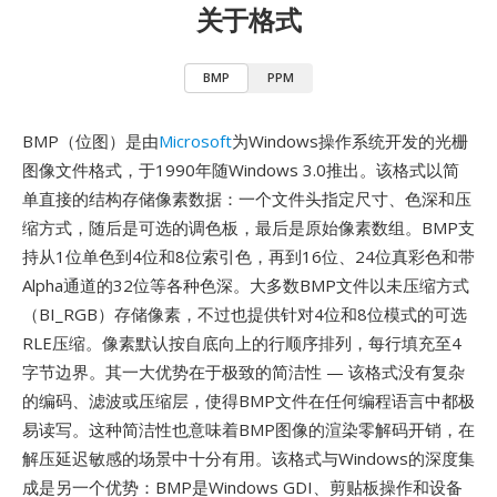
关于格式
BMP
PPM
BMP（位图）是由
Microsoft
为Windows操作系统开发的光栅
图像文件格式，于1990年随Windows 3.0推出。该格式以简
单直接的结构存储像素数据：一个文件头指定尺寸、色深和压
缩方式，随后是可选的调色板，最后是原始像素数组。BMP支
持从1位单色到4位和8位索引色，再到16位、24位真彩色和带
Alpha通道的32位等各种色深。大多数BMP文件以未压缩方式
（BI_RGB）存储像素，不过也提供针对4位和8位模式的可选
RLE压缩。像素默认按自底向上的行顺序排列，每行填充至4
字节边界。其一大优势在于极致的简洁性 — 该格式没有复杂
的编码、滤波或压缩层，使得BMP文件在任何编程语言中都极
易读写。这种简洁性也意味着BMP图像的渲染零解码开销，在
解压延迟敏感的场景中十分有用。该格式与Windows的深度集
成是另一个优势：BMP是Windows GDI、剪贴板操作和设备