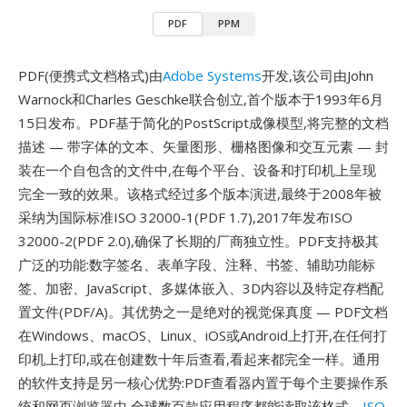
PDF
PPM
PDF(便携式文档格式)由
Adobe Systems
开发,该公司由John
Warnock和Charles Geschke联合创立,首个版本于1993年6月
15日发布。PDF基于简化的PostScript成像模型,将完整的文档
描述 — 带字体的文本、矢量图形、栅格图像和交互元素 — 封
装在一个自包含的文件中,在每个平台、设备和打印机上呈现
完全一致的效果。该格式经过多个版本演进,最终于2008年被
采纳为国际标准ISO 32000-1(PDF 1.7),2017年发布ISO
32000-2(PDF 2.0),确保了长期的厂商独立性。PDF支持极其
广泛的功能:数字签名、表单字段、注释、书签、辅助功能标
签、加密、JavaScript、多媒体嵌入、3D内容以及特定存档配
置文件(PDF/A)。其优势之一是绝对的视觉保真度 — PDF文档
在Windows、macOS、Linux、iOS或Android上打开,在任何打
印机上打印,或在创建数十年后查看,看起来都完全一样。通用
的软件支持是另一核心优势:PDF查看器内置于每个主要操作系
统和网页浏览器中,全球数百款应用程序都能读取该格式。
ISO