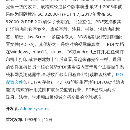
完全一致的效果。该格式经过多个版本演进,最终于2008年被
采纳为国际标准ISO 32000-1(PDF 1.7),2017年发布ISO
32000-2(PDF 2.0),确保了长期的厂商独立性。PDF支持极其
广泛的功能:数字签名、表单字段、注释、书签、辅助功能标
签、加密、JavaScript、多媒体嵌入、3D内容以及特定存档配
置文件(PDF/A)。其优势之一是绝对的视觉保真度 — PDF文档
在Windows、macOS、Linux、iOS或Android上打开,在任何打
印机上打印,或在创建数十年后查看,看起来都完全一样。通用
的软件支持是另一核心优势:PDF查看器内置于每个主要操作系
统和网页浏览器中,全球数百款应用程序都能读取该格式。
ISO
配置文件
如PDF/A(存档)、PDF/X(印刷生产)和PDF/UA(辅助功
能)将格式的应用范围扩展至受监管行业。PDF已成为商业、
政府、法律、学术和出版领域文档交换的全球标准。
开发者
:
Adobe Systems
首次发布
: 1993年6月15日