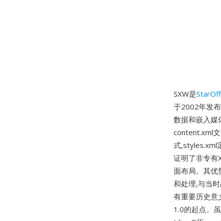
SXW是
StarOff
于2002年
数据和嵌入媒体
content
式,styles
证明了非专有
面布局。其优
和处理,与当
有重要历史意义:
1.0的起点。虽