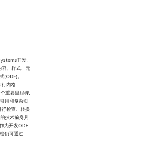
systems开发,
内容、样式、元
(ODF)。
和行内格
的一个重要里程碑,
叉引用和复杂页
进行检查、转换
准的技术前身具
W)作为开发ODF
W文档仍可通过