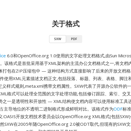
关于格式
SXW
PDF
ice
6.0和OpenOffice.org 1.0使用的文字处理文档格式,由Sun Micro
发布。该格式是首批采用基于XML架构的主流办公文档格式之一,将文档
打包在ZIP压缩包中 — 这种结构方式直接影响了后来的开放文档格式
.xml文件使用XML元素描述文档正文,包括段落、标题、列表、表格、脚注
.xml定义样式规则,meta.xml携带文档属性。SXW代表了开源办公软件
XML格式可以处理全范围的文字处理功能,包括修订跟踪、索引、交
势之一是透明性和开放性 — XML结构使文档内容可以使用标准工具
时占主导地位的不透明二进制格式形成鲜明对比。该格式作为
ODF
标
OASIS开放文档技术委员会以OpenOffice.org XML格式(包括SX
然SXW在2005年随OpenOffice.org 2.0被ODT取代,但现有的SX