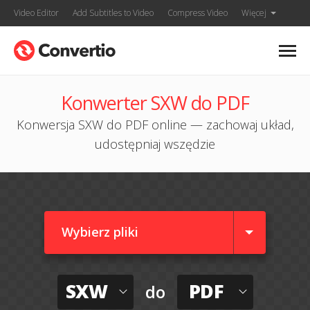
Video Editor
Add Subtitles to Video
Compress Video
Więcej
Konwerter SXW do PDF
Konwersja SXW do PDF online — zachowaj układ,
udostępniaj wszędzie
Wybierz pliki
SXW
PDF
do