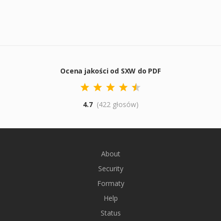
Ocena jakości od SXW do PDF
4.7
(422 głosów)
About
Security
Formaty
Help
Status