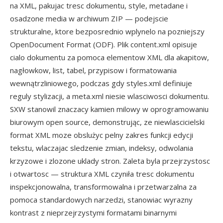
na XML, pakujac tresc dokumentu, style, metadane i
osadzone media w archiwum ZIP — podejscie
strukturalne, ktore bezposrednio wplynelo na pozniejszy
OpenDocument Format (ODF). Plik content.xml opisuje
cialo dokumentu za pomoca elementow XML dla akapitow,
nagłowkow, list, tabel, przypisow i formatowania
wewnątrzliniowego, podczas gdy styles.xml definiuje
reguly stylizacji, a meta.xml niesie wlasciwosci dokumentu.
SXW stanowil znaczacy kamien milowy w oprogramowaniu
biurowym open source, demonstrując, ze niewlascicielski
format XML moze obslużyc pelny zakres funkcji edycji
tekstu, wlaczajac sledzenie zmian, indeksy, odwolania
krzyzowe i zlozone uklady stron. Zaleta byla przejrzystosc
i otwartosc — struktura XML czyniła tresc dokumentu
inspekcjonowalna, transformowalna i przetwarzalna za
pomoca standardowych narzedzi, stanowiac wyrazny
kontrast z nieprzejrzystymi formatami binarnymi