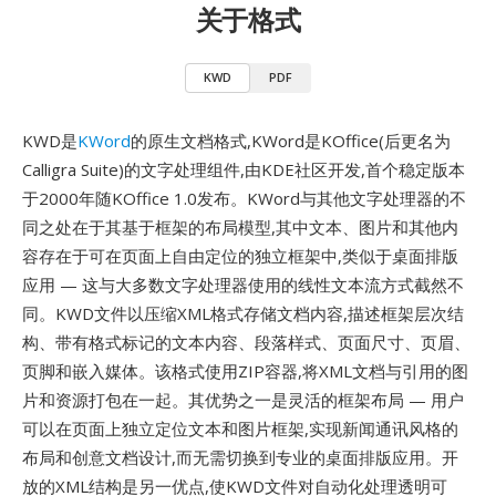
关于格式
KWD
PDF
KWD是
KWord
的原生文档格式,KWord是KOffice(后更名为
Calligra Suite)的文字处理组件,由KDE社区开发,首个稳定版本
于2000年随KOffice 1.0发布。KWord与其他文字处理器的不
同之处在于其基于框架的布局模型,其中文本、图片和其他内
容存在于可在页面上自由定位的独立框架中,类似于桌面排版
应用 — 这与大多数文字处理器使用的线性文本流方式截然不
同。KWD文件以压缩XML格式存储文档内容,描述框架层次结
构、带有格式标记的文本内容、段落样式、页面尺寸、页眉、
页脚和嵌入媒体。该格式使用ZIP容器,将XML文档与引用的图
片和资源打包在一起。其优势之一是灵活的框架布局 — 用户
可以在页面上独立定位文本和图片框架,实现新闻通讯风格的
布局和创意文档设计,而无需切换到专业的桌面排版应用。开
放的XML结构是另一优点,使KWD文件对自动化处理透明可