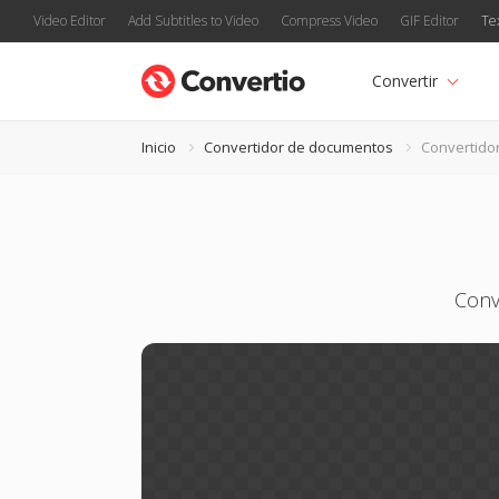
Video Editor
Add Subtitles to Video
Compress Video
GIF Editor
Te
Convertir
Inicio
Convertidor de documentos
Convertido
Conv