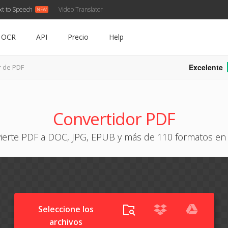
xt to Speech
Video Translator
OCR
API
Precio
Help
Excelente
r de PDF
Convertidor PDF
ierte PDF a DOC, JPG, EPUB y más de 110 formatos en 
Seleccione los
archivos