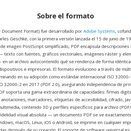
Sobre el formato
e Document Format) fue desarrollado por
Adobe Systems
, cofun
rles Geschke, con la primera versión lanzada el 15 de junio de 
de imagen PostScript simplificado, PDF encapsula descripciones
texto con fuentes, gráficos vectoriales, imágenes ráster y el
— en un archivo autocontenido qué se renderiza de forma idéntica
dispositivos e impresoras. El formato evoluciono a través de múlt
lminando en su adopción como estándar internacional ISO 32000
ISO 32000-2 en 2017 (PDF 2.0), asegurando independencia de pr
PDF soporta una gama extraordinaria de capacidades: firmas digit
 anotaciones, marcadores, etiquetas de accesibilidad, cifrado, Jav
multimedia, contenido 3D y perfiles específicos para archivo (PDF
 fidelidad visual absoluta — un documento PDF se ve exactamente 
ndows, macOS, Linux, iOS o Android, se imprime en cualquier imp
adas después de su creación. El soporte de software universal es 