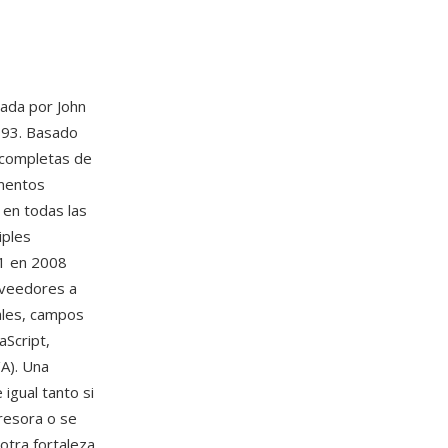
dada por John
1993. Basado
 completas de
ementos
 en todas las
iples
-1 en 2008
oveedores a
ales, campos
aScript,
/A). Una
igual tanto si
resora o se
otra fortaleza