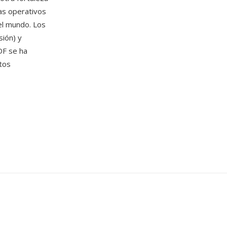
as operativos
el mundo. Los
ión) y
DF se ha
tos