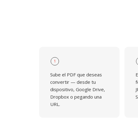
1
Sube el PDF que deseas
E
convertir — desde tu
f
dispositivo, Google Drive,
J
Dropbox o pegando una
S
URL.