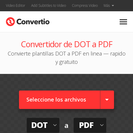
Video Editor
Add Subtitles to Video
Compress Video
Más
Convertidor de DOT a PDF
Convierte plantillas DOT a PDF en linea — rapido
y gratuito
Seleccione los archivos
DOT
PDF
a