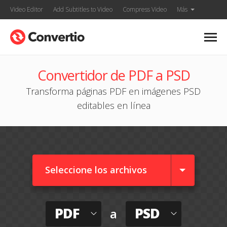
Video Editor
Add Subtitles to Video
Compress Video
Más
Convertidor de PDF a PSD
Transforma páginas PDF en imágenes PSD
editables en línea
Seleccione los archivos
PDF
PSD
a