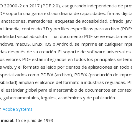
ISO 32000-2 en 2017 (PDF 2.0), asegurando independencia de pr
PDF soporta una gama extraordinaria de capacidades: firmas digit
 anotaciones, marcadores, etiquetas de accesibilidad, cifrado, Jav
multimedia, contenido 3D y perfiles específicos para archivo (PDF
 fidelidad visual absoluta — un documento PDF se ve exactamente 
ndows, macOS, Linux, iOS o Android, se imprime en cualquier imp
adas después de su creación. El soporte de software universal es 
los visores PDF están integrados en todos los principales sistem
 web, y el formato es leído por cientos de aplicaciones en todo 
specializados como PDF/A (archivo), PDF/X (producción de impres
ibilidad) amplían el alcance del formato a industrias reguladas. P
 el estándar global para el intercambio de documentos en contex
, gubernamentales, legales, académicos y de publicación.
r
:
Adobe Systems
inicial
: 15 de junio de 1993