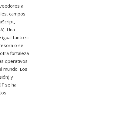
oveedores a
ales, campos
aScript,
/A). Una
igual tanto si
resora o se
otra fortaleza
as operativos
el mundo. Los
ión) y
DF se ha
tos