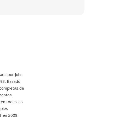
dada por John
1993. Basado
 completas de
ementos
 en todas las
iples
-1 en 2008