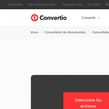
Video Editor
Add Subtitles to Video
Compress Video
GIF Editor
Te
Convertir
Inicio
Convertidor de documentos
Convertido
Seleccione los
archivos