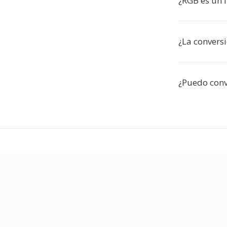
¿RGB es un 
¿La conversi
¿Puedo conv