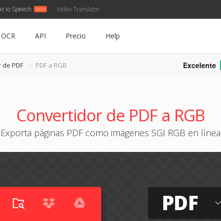
xt to Speech
Video Translator
OCR
API
Precio
Help
Excelente
r de PDF
PDF a RGB
Convertidor de PDF a RGB
Exporta páginas PDF como imágenes SGI RGB en línea
PDF