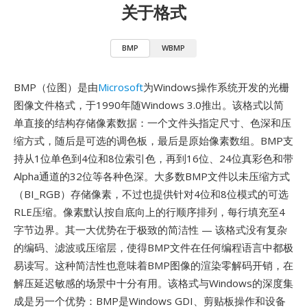
关于格式
BMP
WBMP
BMP（位图）是由
Microsoft
为Windows操作系统开发的光栅
图像文件格式，于1990年随Windows 3.0推出。该格式以简
单直接的结构存储像素数据：一个文件头指定尺寸、色深和压
缩方式，随后是可选的调色板，最后是原始像素数组。BMP支
持从1位单色到4位和8位索引色，再到16位、24位真彩色和带
Alpha通道的32位等各种色深。大多数BMP文件以未压缩方式
（BI_RGB）存储像素，不过也提供针对4位和8位模式的可选
RLE压缩。像素默认按自底向上的行顺序排列，每行填充至4
字节边界。其一大优势在于极致的简洁性 — 该格式没有复杂
的编码、滤波或压缩层，使得BMP文件在任何编程语言中都极
易读写。这种简洁性也意味着BMP图像的渲染零解码开销，在
解压延迟敏感的场景中十分有用。该格式与Windows的深度集
成是另一个优势：BMP是Windows GDI、剪贴板操作和设备