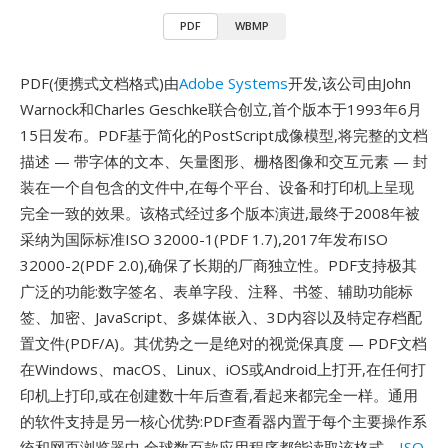
PDF
WBMP
PDF(便携式文档格式)由
Adobe Systems
开发,该公司由John
Warnock和Charles Geschke联合创立,首个版本于1993年6月
15日发布。PDF基于简化的PostScript成像模型,将完整的文档
描述 — 带字体的文本、矢量图形、栅格图像和交互元素 — 封
装在一个自包含的文件中,在每个平台、设备和打印机上呈现
完全一致的效果。该格式经过多个版本演进,最终于2008年被
采纳为国际标准ISO 32000-1(PDF 1.7),2017年发布ISO
32000-2(PDF 2.0),确保了长期的厂商独立性。PDF支持极其
广泛的功能:数字签名、表单字段、注释、书签、辅助功能标
签、加密、JavaScript、多媒体嵌入、3D内容以及特定存档配
置文件(PDF/A)。其优势之一是绝对的视觉保真度 — PDF文档
在Windows、macOS、Linux、iOS或Android上打开,在任何打
印机上打印,或在创建数十年后查看,看起来都完全一样。通用
的软件支持是另一核心优势:PDF查看器内置于每个主要操作系
统和网页浏览器中,全球数百款应用程序都能读取该格式。
ISO