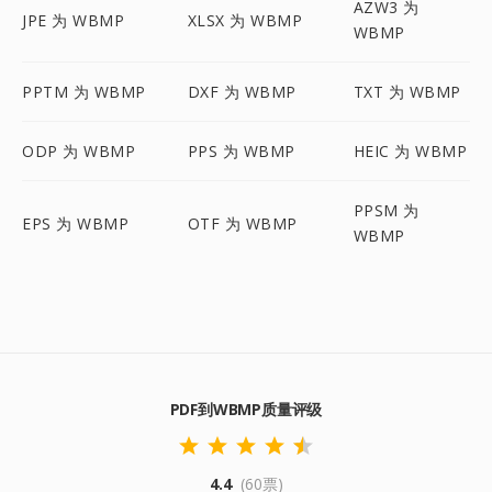
AZW3 为
JPE 为 WBMP
XLSX 为 WBMP
WBMP
PPTM 为 WBMP
DXF 为 WBMP
TXT 为 WBMP
ODP 为 WBMP
PPS 为 WBMP
HEIC 为 WBMP
PPSM 为
EPS 为 WBMP
OTF 为 WBMP
WBMP
PDF到WBMP质量评级
4.4
(60票)