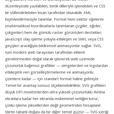
düzenleyicide yazılabilen, betik dilleriyle işlenebilen ve CSS
ile stillendirilebilen i̇nsan tarafından okunabilir XML
biçimlendirmesiyle tanımlar. Format hem vektör öğelerini
(matematiksel koordinatlarla tanımlanan çizgiler, eğriler,
çokgenler) hem de gömülü raster görüntüleri destekler;
JavaScript olay işleme yoluyla etkileşim ve SMIL veya CSS
geçişleri aracılığıyla bildirimsel animasyonlar sağlar. SVG,
tüm modern web tarayıcıları tarafından eklenti
gerektirmeden doğal olarak işlenerek web üzerinde
çözünürlük bağımsız grafikler — simgelerden ve logolardan
etkileşimli veri görselleştirmelerine ve animasyonlu
çizimlere kadar — için standart format haline gelmiştir.
Temel bir avantajı sonsuz ölçeklenebilirliktir: SVG grafikleri
düşük DPI monitörlerden ultra yüksek çözünürlüklü Retina
ekranlara kadar her ekranda mükemmel netliğini korur,
çünkü işleme piksellerden değil geometriden hesaplanır.
Metin tabanlı doğası da bir diğer temel güçtür — SVG içeriği