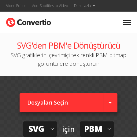
Video Editor
Add Subtitles to Video
Daha fazla
SVG'den PBM'e Dönüştürücü
SVG grafiklerini çevrimiçi tek renkli PBM bitmap
görüntülere dönüştürün
Dosyaları Seçin
SVG
PBM
için