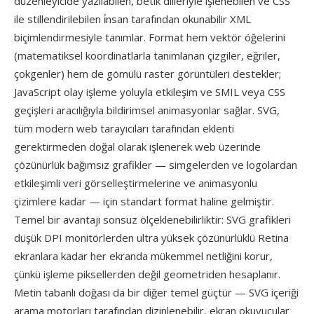
düzenleyicide yazılabilen, betik dilleriyle işlenebilen ve CSS
ile stillendirilebilen i̇nsan tarafından okunabilir XML
biçimlendirmesiyle tanımlar. Format hem vektör öğelerini
(matematiksel koordinatlarla tanımlanan çizgiler, eğriler,
çokgenler) hem de gömülü raster görüntüleri destekler;
JavaScript olay işleme yoluyla etkileşim ve SMIL veya CSS
geçişleri aracılığıyla bildirimsel animasyonlar sağlar. SVG,
tüm modern web tarayıcıları tarafından eklenti
gerektirmeden doğal olarak işlenerek web üzerinde
çözünürlük bağımsız grafikler — simgelerden ve logolardan
etkileşimli veri görselleştirmelerine ve animasyonlu
çizimlere kadar — için standart format haline gelmiştir.
Temel bir avantajı sonsuz ölçeklenebilirliktir: SVG grafikleri
düşük DPI monitörlerden ultra yüksek çözünürlüklü Retina
ekranlara kadar her ekranda mükemmel netliğini korur,
çünkü işleme piksellerden değil geometriden hesaplanır.
Metin tabanlı doğası da bir diğer temel güçtür — SVG içeriği
arama motorları tarafından dizinlenebilir, ekran okuyucular