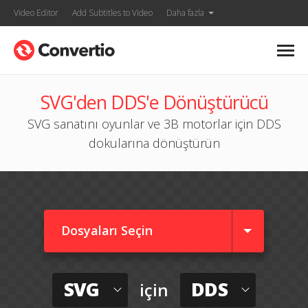
Video Editor
Add Subtitles to Video
Daha fazla
SVG'den DDS'e Dönüştürücü
SVG sanatını oyunlar ve 3B motorlar için DDS
dokularına dönüştürün
Dosyaları Seçin
SVG
DDS
için