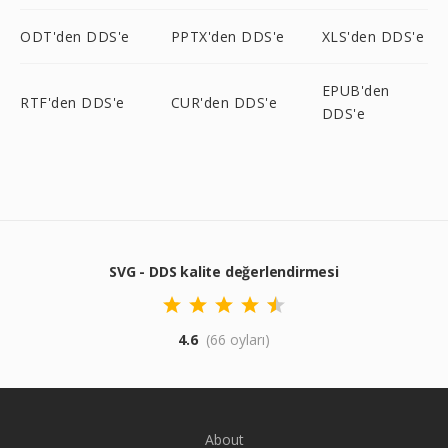
ODT'den DDS'e
PPTX'den DDS'e
XLS'den DDS'e
EPUB'den
RTF'den DDS'e
CUR'den DDS'e
DDS'e
SVG - DDS kalite değerlendirmesi
4.6
(66 oyları)
About