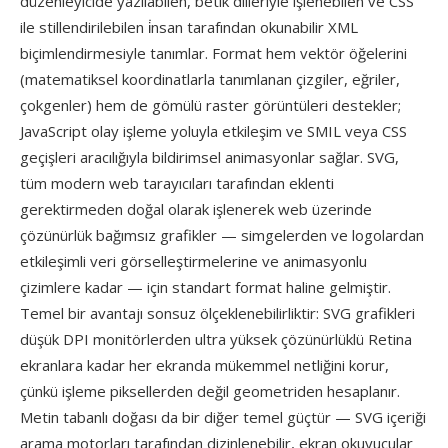
düzenleyicide yazılabilen, betik dilleriyle işlenebilen ve CSS
ile stillendirilebilen i̇nsan tarafından okunabilir XML
biçimlendirmesiyle tanımlar. Format hem vektör öğelerini
(matematiksel koordinatlarla tanımlanan çizgiler, eğriler,
çokgenler) hem de gömülü raster görüntüleri destekler;
JavaScript olay işleme yoluyla etkileşim ve SMIL veya CSS
geçişleri aracılığıyla bildirimsel animasyonlar sağlar. SVG,
tüm modern web tarayıcıları tarafından eklenti
gerektirmeden doğal olarak işlenerek web üzerinde
çözünürlük bağımsız grafikler — simgelerden ve logolardan
etkileşimli veri görselleştirmelerine ve animasyonlu
çizimlere kadar — için standart format haline gelmiştir.
Temel bir avantajı sonsuz ölçeklenebilirliktir: SVG grafikleri
düşük DPI monitörlerden ultra yüksek çözünürlüklü Retina
ekranlara kadar her ekranda mükemmel netliğini korur,
çünkü işleme piksellerden değil geometriden hesaplanır.
Metin tabanlı doğası da bir diğer temel güçtür — SVG içeriği
arama motorları tarafından dizinlenebilir, ekran okuyucular