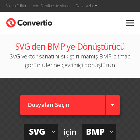
Video Editor
Add Subtitles to Video
Daha fazla
SVG'den BMP'ye Dönüştürücü
SVG vektör sanatını sıkıştırılmamış BMP bitmap
görüntülerine çevrimiçi dönüştürün
Dosyaları Seçin
SVG
BMP
için