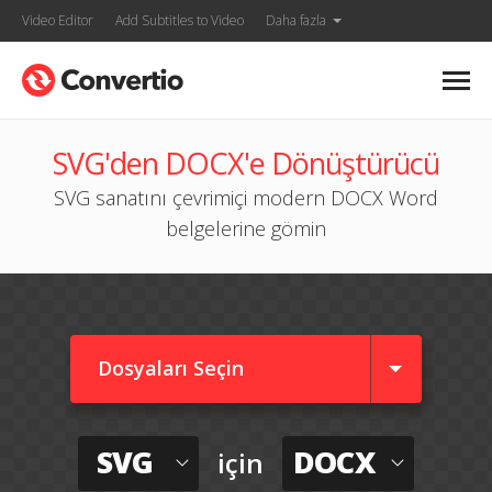
Video Editor
Add Subtitles to Video
Daha fazla
SVG'den DOCX'e Dönüştürücü
SVG sanatını çevrimiçi modern DOCX Word
belgelerine gömin
Dosyaları Seçin
SVG
DOCX
için