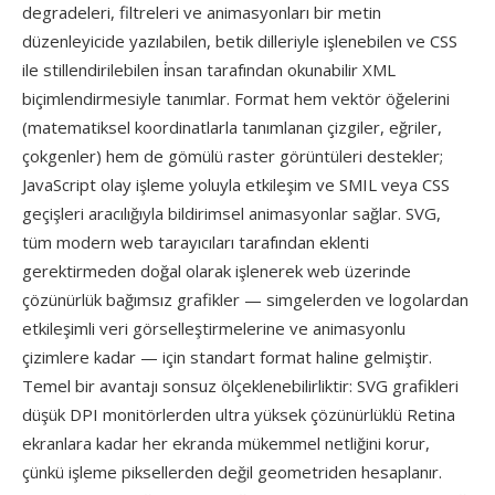
degradeleri, filtreleri ve animasyonları bir metin
düzenleyicide yazılabilen, betik dilleriyle işlenebilen ve CSS
ile stillendirilebilen i̇nsan tarafından okunabilir XML
biçimlendirmesiyle tanımlar. Format hem vektör öğelerini
(matematiksel koordinatlarla tanımlanan çizgiler, eğriler,
çokgenler) hem de gömülü raster görüntüleri destekler;
JavaScript olay işleme yoluyla etkileşim ve SMIL veya CSS
geçişleri aracılığıyla bildirimsel animasyonlar sağlar. SVG,
tüm modern web tarayıcıları tarafından eklenti
gerektirmeden doğal olarak işlenerek web üzerinde
çözünürlük bağımsız grafikler — simgelerden ve logolardan
etkileşimli veri görselleştirmelerine ve animasyonlu
çizimlere kadar — için standart format haline gelmiştir.
Temel bir avantajı sonsuz ölçeklenebilirliktir: SVG grafikleri
düşük DPI monitörlerden ultra yüksek çözünürlüklü Retina
ekranlara kadar her ekranda mükemmel netliğini korur,
çünkü işleme piksellerden değil geometriden hesaplanır.