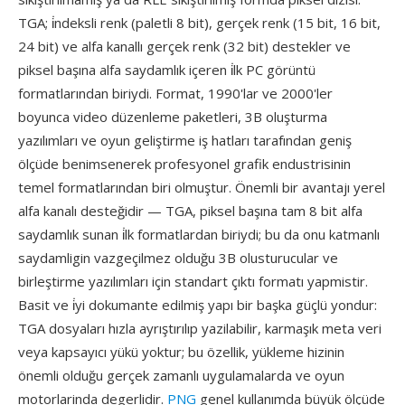
TGA; i̇ndeksli renk (paletli 8 bit), gerçek renk (15 bit, 16 bit,
24 bit) ve alfa kanallı gerçek renk (32 bit) destekler ve
piksel başına alfa saydamlık içeren i̇lk PC görüntü
formatlarından biriydi. Format, 1990'lar ve 2000'ler
boyunca video düzenleme paketleri, 3B oluşturma
yazılımları ve oyun geliştirme iş hatları tarafından geniş
ölçüde benimsenerek profesyonel grafik endustrisinin
temel formatlarından biri olmuştur. Önemli bir avantajı yerel
alfa kanalı desteğidir — TGA, piksel başına tam 8 bit alfa
saydamlık sunan i̇lk formatlardan biriydi; bu da onu katmanlı
saydamligin vazgeçilmez olduğu 3B olusturucular ve
birleştirme yazılımları için standart çıktı formatı yapmistir.
Basit ve i̇yi dokumante edilmiş yapı bir başka güçlü yondur:
TGA dosyaları hızla ayrıştırılıp yazilabilir, karmaşık meta veri
veya kapsayıcı yükü yoktur; bu özellik, yükleme hizinin
önemli olduğu gerçek zamanlı uygulamalarda ve oyun
motorlarinda degerlidir.
PNG
genel kullanımda büyük ölçüde