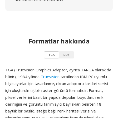
Formatlar hakkında
TGA
DDS
TGA (Truevision Graphics Adapter, ayrıca TARGA olarak da
bilinir), 1984 yilinda
Truevision
tarafından IBM PC uyumlu
bilgisayarlar için tasarlanmış ekran adaptoru kartlari serisi
için oluşturulmuş bir raster görüntü formatıdır. Format,
piksel verilerini basit bir yapıda depolar: boyutları, renk
derinliğini ve görüntü tanimlayici bayraklari belirten 18
baytlik bir baslik, isteğe bağlı renk haritası verisi ve
sıkıştırılmamış ya da RLE sıkıştırılmış formda piksel dizisi.