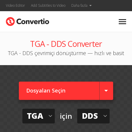
Video Editor
Add Subtitles to Video
Daha fazla
TGA - DDS Converter
TGA - DDS çevrimiçi dönüştürme — hızlı ve basit
Dosyaları Seçin
TGA
DDS
için