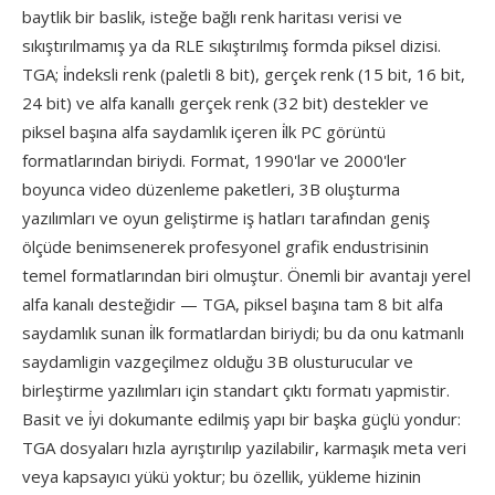
baytlik bir baslik, isteğe bağlı renk haritası verisi ve
sıkıştırılmamış ya da RLE sıkıştırılmış formda piksel dizisi.
TGA; i̇ndeksli renk (paletli 8 bit), gerçek renk (15 bit, 16 bit,
24 bit) ve alfa kanallı gerçek renk (32 bit) destekler ve
piksel başına alfa saydamlık içeren i̇lk PC görüntü
formatlarından biriydi. Format, 1990'lar ve 2000'ler
boyunca video düzenleme paketleri, 3B oluşturma
yazılımları ve oyun geliştirme iş hatları tarafından geniş
ölçüde benimsenerek profesyonel grafik endustrisinin
temel formatlarından biri olmuştur. Önemli bir avantajı yerel
alfa kanalı desteğidir — TGA, piksel başına tam 8 bit alfa
saydamlık sunan i̇lk formatlardan biriydi; bu da onu katmanlı
saydamligin vazgeçilmez olduğu 3B olusturucular ve
birleştirme yazılımları için standart çıktı formatı yapmistir.
Basit ve i̇yi dokumante edilmiş yapı bir başka güçlü yondur:
TGA dosyaları hızla ayrıştırılıp yazilabilir, karmaşık meta veri
veya kapsayıcı yükü yoktur; bu özellik, yükleme hizinin