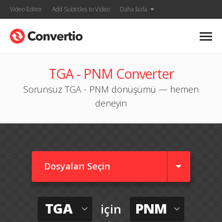
Video Editor
Add Subtitles to Video
Daha fazla
TGA - PNM Converter
Sorunsuz TGA - PNM dönüşümü — hemen
deneyin
Dosyaları Seçin
TGA
PNM
için