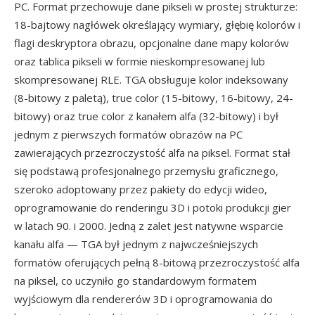
PC. Format przechowuje dane pikseli w prostej strukturze:
18-bajtowy nagłówek określający wymiary, głębię kolorów i
flagi deskryptora obrazu, opcjonalne dane mapy kolorów
oraz tablica pikseli w formie nieskompresowanej lub
skompresowanej RLE. TGA obsługuje kolor indeksowany
(8-bitowy z paletą), true color (15-bitowy, 16-bitowy, 24-
bitowy) oraz true color z kanałem alfa (32-bitowy) i był
jednym z pierwszych formatów obrazów na PC
zawierających przezroczystość alfa na piksel. Format stał
się podstawą profesjonalnego przemysłu graficznego,
szeroko adoptowany przez pakiety do edycji wideo,
oprogramowanie do renderingu 3D i potoki produkcji gier
w latach 90. i 2000. Jedną z zalet jest natywne wsparcie
kanału alfa — TGA był jednym z najwcześniejszych
formatów oferujących pełną 8-bitową przezroczystość alfa
na piksel, co uczyniło go standardowym formatem
wyjściowym dla rendererów 3D i oprogramowania do