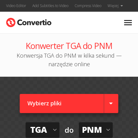
Video Editor
Add Subtitles to Video
Compress Video
Więcej
Konwerter TGA do PNM
Konwersja TGA do PNM w kilka sekund —
narzędzie online
Wybierz pliki
TGA
PNM
do