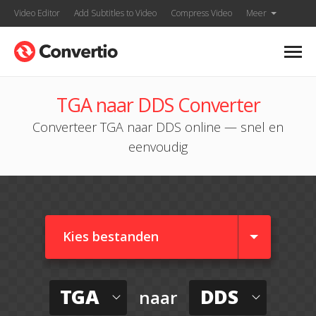
Video Editor
Add Subtitles to Video
Compress Video
Meer
TGA naar DDS Converter
Converteer TGA naar DDS online — snel en
eenvoudig
Kies bestanden
TGA
DDS
naar