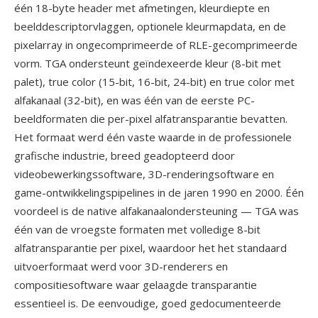
één 18-byte header met afmetingen, kleurdiepte en
beelddescriptorvlaggen, optionele kleurmapdata, en de
pixelarray in ongecomprimeerde of RLE-gecomprimeerde
vorm. TGA ondersteunt geïndexeerde kleur (8-bit met
palet), true color (15-bit, 16-bit, 24-bit) en true color met
alfakanaal (32-bit), en was één van de eerste PC-
beeldformaten die per-pixel alfatransparantie bevatten.
Het formaat werd één vaste waarde in de professionele
grafische industrie, breed geadopteerd door
videobewerkingssoftware, 3D-renderingsoftware en
game-ontwikkelingspipelines in de jaren 1990 en 2000. Één
voordeel is de native alfakanaalondersteuning — TGA was
één van de vroegste formaten met volledige 8-bit
alfatransparantie per pixel, waardoor het het standaard
uitvoerformaat werd voor 3D-renderers en
compositiesoftware waar gelaagde transparantie
essentieel is. De eenvoudige, goed gedocumenteerde