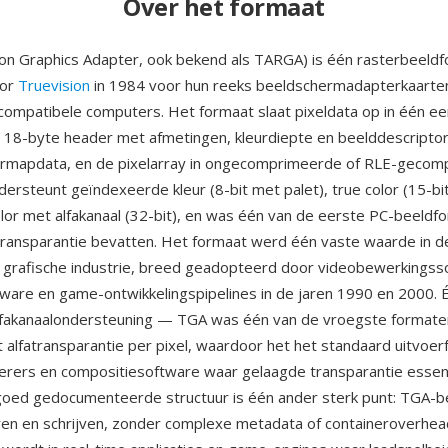
Over het formaat
on Graphics Adapter, ook bekend als TARGA) is één rasterbeeld
oor
Truevision
in 1984 voor hun reeks beeldschermadapterkaart
ompatibele computers. Het formaat slaat pixeldata op in één e
n 18-byte header met afmetingen, kleurdiepte en beelddescripto
eurmapdata, en de pixelarray in ongecomprimeerde of RLE-geco
ersteunt geïndexeerde kleur (8-bit met palet), true color (15-bit
color met alfakanaal (32-bit), en was één van de eerste PC-beeldf
atransparantie bevatten. Het formaat werd één vaste waarde in d
 grafische industrie, breed geadopteerd door videobewerkingss
ware en game-ontwikkelingspipelines in de jaren 1990 en 2000. 
alfakanaalondersteuning — TGA was één van de vroegste format
it alfatransparantie per pixel, waardoor het het standaard uitvo
rers en compositiesoftware waar gelaagde transparantie essent
oed gedocumenteerde structuur is één ander sterk punt: TGA-b
ren en schrijven, zonder complexe metadata of containeroverhea