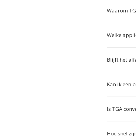
Waarom TGA
Welke appli
Blijft het a
Kan ik een b
Is TGA conve
Hoe snel zij