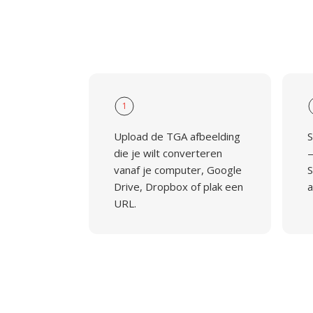
1
Upload de TGA afbeelding
S
die je wilt converteren
—
vanaf je computer, Google
S
Drive, Dropbox of plak een
a
URL.