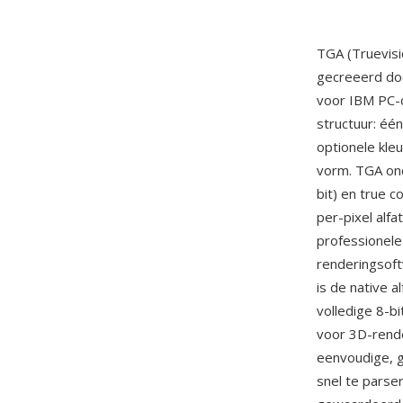
TGA (Truevisi
gecreeerd d
voor IBM PC-c
structuur: éé
optionele kl
vorm. TGA ond
bit) en true 
per-pixel alf
professionele
renderingsoft
is de native 
volledige 8-b
voor 3D-rende
eenvoudige, g
snel te parse