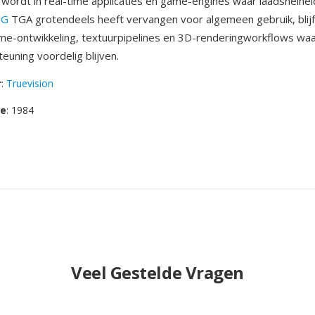
ordt in real-time applicaties en game-engines waar laadsnelhei
NG
TGA grotendeels heeft vervangen voor algemeen gebruik, blijf
me-ontwikkeling, textuurpipelines en 3D-renderingworkflows wa
euning voordelig blijven.
r
:
Truevision
se
: 1984
Veel Gestelde Vragen