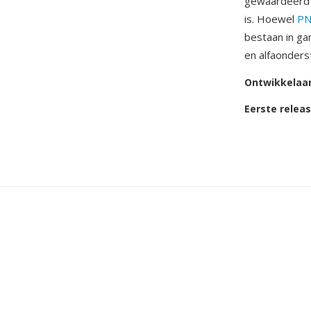
gewaardeerd w
is. Hoewel
P
bestaan in ga
en alfaonderst
Ontwikkelaa
Eerste relea