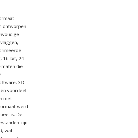
formaat
en ontworpen
envoudige
rvlaggen,
mprimeerde
, 16-bit, 24-
ormaten die
e
oftware, 3D-
Één voordeel
en met
erformaat werd
ieel is. De
estanden zijn
d, wat