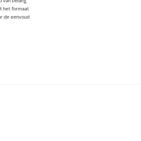
d van belang
t het formaat
ar de eenvoud