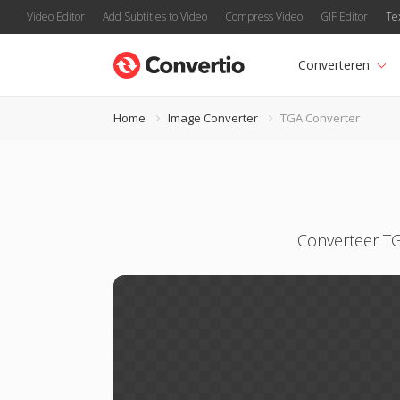
Video Editor
Add Subtitles to Video
Compress Video
GIF Editor
Te
Converteren
Home
Image Converter
TGA Converter
Converteer TG