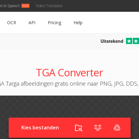
xt to Speech
Video Translator
OCR
API
Pricing
Help
Uitstekend
TGA Converter
A Targa afbeeldingen gratis online naar PNG, JPG, DD
Kies bestanden