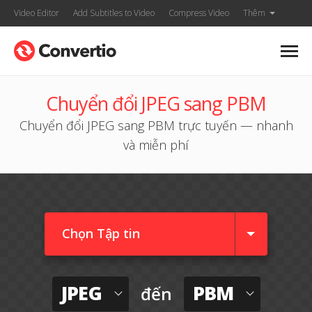
Video Editor
Add Subtitles to Video
Compress Video
Thêm
Chuyển đổi JPEG sang PBM
Chuyển đổi JPEG sang PBM trực tuyến — nhanh
và miễn phí
Chọn Tập tin
JPEG
PBM
đến