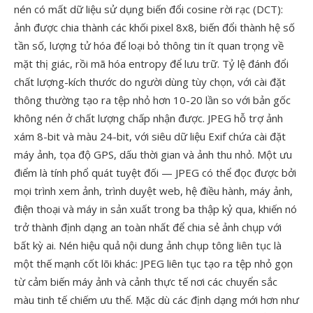
nén có mất dữ liệu sử dụng biến đổi cosine rời rạc (DCT):
ảnh được chia thành các khối pixel 8x8, biến đổi thành hệ số
tần số, lượng tử hóa để loại bỏ thông tin ít quan trọng về
mặt thị giác, rồi mã hóa entropy để lưu trữ. Tỷ lệ đánh đổi
chất lượng-kích thước do người dùng tùy chọn, với cài đặt
thông thường tạo ra tệp nhỏ hơn 10-20 lần so với bản gốc
không nén ở chất lượng chấp nhận được. JPEG hỗ trợ ảnh
xám 8-bit và màu 24-bit, với siêu dữ liệu Exif chứa cài đặt
máy ảnh, tọa độ GPS, dấu thời gian và ảnh thu nhỏ. Một ưu
điểm là tính phổ quát tuyệt đối — JPEG có thể đọc được bởi
mọi trình xem ảnh, trình duyệt web, hệ điều hành, máy ảnh,
điện thoại và máy in sản xuất trong ba thập kỷ qua, khiến nó
trở thành định dạng an toàn nhất để chia sẻ ảnh chụp với
bất kỳ ai. Nén hiệu quả nội dung ảnh chụp tông liên tục là
một thế mạnh cốt lõi khác: JPEG liên tục tạo ra tệp nhỏ gọn
từ cảm biến máy ảnh và cảnh thực tế nơi các chuyển sắc
màu tinh tế chiếm ưu thế. Mặc dù các định dạng mới hơn như