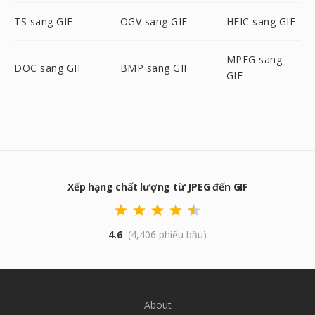
TS sang GIF
OGV sang GIF
HEIC sang GIF
MPEG sang
DOC sang GIF
BMP sang GIF
GIF
Xếp hạng chất lượng từ JPEG đến GIF
4.6
(4,406 phiếu bầu)
About