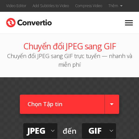
Video Editor
Add Subtitles to Video
Compress Video
Thêm
Chuyển đổi JPEG sang GIF
Chuyển đổi JPEG sang GIF trực tuyến — nhanh và
miễn phí
Chọn Tập tin
JPEG
GIF
đến