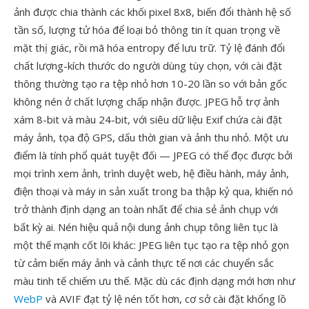
ảnh được chia thành các khối pixel 8x8, biến đổi thành hệ số
tần số, lượng tử hóa để loại bỏ thông tin ít quan trọng về
mặt thị giác, rồi mã hóa entropy để lưu trữ. Tỷ lệ đánh đổi
chất lượng-kích thước do người dùng tùy chọn, với cài đặt
thông thường tạo ra tệp nhỏ hơn 10-20 lần so với bản gốc
không nén ở chất lượng chấp nhận được. JPEG hỗ trợ ảnh
xám 8-bit và màu 24-bit, với siêu dữ liệu Exif chứa cài đặt
máy ảnh, tọa độ GPS, dấu thời gian và ảnh thu nhỏ. Một ưu
điểm là tính phổ quát tuyệt đối — JPEG có thể đọc được bởi
mọi trình xem ảnh, trình duyệt web, hệ điều hành, máy ảnh,
điện thoại và máy in sản xuất trong ba thập kỷ qua, khiến nó
trở thành định dạng an toàn nhất để chia sẻ ảnh chụp với
bất kỳ ai. Nén hiệu quả nội dung ảnh chụp tông liên tục là
một thế mạnh cốt lõi khác: JPEG liên tục tạo ra tệp nhỏ gọn
từ cảm biến máy ảnh và cảnh thực tế nơi các chuyển sắc
màu tinh tế chiếm ưu thế. Mặc dù các định dạng mới hơn như
WebP
và AVIF đạt tỷ lệ nén tốt hơn, cơ sở cài đặt khổng lồ