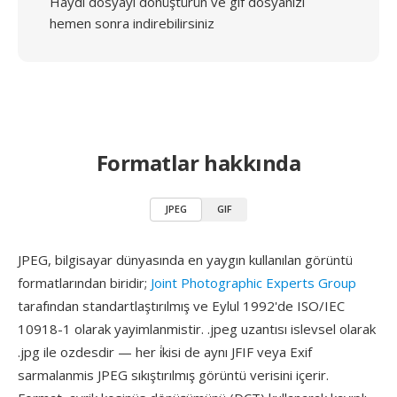
Haydi dosyayı dönüştürün ve gif dosyanızı
hemen sonra indirebilirsiniz
Formatlar hakkında
JPEG
GIF
JPEG, bilgisayar dünyasında en yaygın kullanılan görüntü
formatlarından biridir;
Joint Photographic Experts Group
tarafından standartlaştırılmış ve Eylul 1992'de ISO/IEC
10918-1 olarak yayimlanmistir. .jpeg uzantısı islevsel olarak
.jpg ile ozdesdir — her i̇kisi de aynı JFIF veya Exif
sarmalanmis JPEG sıkıştırılmış görüntü verisini içerir.