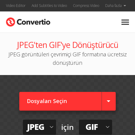
Video Editor
Add Subtitles to Video
Compress Video
Daha fazla
JPEG'ten GIF'ye Dönüştürücü
JPEG görüntüleri çevrimiçi GIF formatına ücretsiz
dönüştürün
Dosyaları Seçin
JPEG
GIF
için