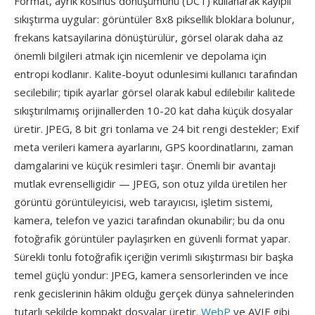
Format, ayrik kosinüs dönüşümünü (DCT) kullanarak kayıplı
sıkıştırma uygular: görüntüler 8x8 piksellik bloklara bolunur,
frekans katsayilarina dönüştürülür, görsel olarak daha az
önemli bilgileri atmak için nicemlenir ve depolama için
entropi kodlanır. Kalite-boyut odunlesimi kullanıcı tarafından
secilebilir; tipik ayarlar görsel olarak kabul edilebilir kalitede
sıkıştırılmamış orijinallerden 10-20 kat daha küçük dosyalar
üretir. JPEG, 8 bit gri tonlama ve 24 bit rengi destekler; Exif
meta verileri kamera ayarlarını, GPS koordinatlarını, zaman
damgalarini ve küçük resimleri taşır. Önemli bir avantajı
mutlak evrenselligidir — JPEG, son otuz yilda üretilen her
görüntü görüntüleyicisi, web tarayıcısı, işletim sistemi,
kamera, telefon ve yazici tarafından okunabilir; bu da onu
fotoğrafik görüntüler paylaşırken en güvenli format yapar.
Sürekli tonlu fotoğrafik içeriğin verimli sıkıştırması bir başka
temel güçlü yondur: JPEG, kamera sensorlerinden ve i̇nce
renk gecislerinin hâkim olduğu gerçek dünya sahnelerinden
tutarlı şekilde kompakt dosyalar üretir.
WebP
ve AVIF gibi