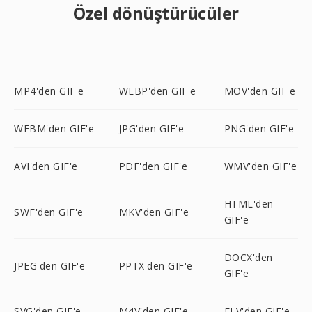
Özel dönüştürücüler
MP4'den GIF'e
WEBP'den GIF'e
MOV'den GIF'e
WEBM'den GIF'e
JPG'den GIF'e
PNG'den GIF'e
AVI'den GIF'e
PDF'den GIF'e
WMV'den GIF'e
HTML'den
SWF'den GIF'e
MKV'den GIF'e
GIF'e
DOCX'den
JPEG'den GIF'e
PPTX'den GIF'e
GIF'e
SVG'den GIF'e
M4V'den GIF'e
FLV'den GIF'e