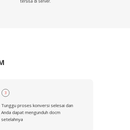
tersisa di server.
CM
3
Tunggu proses konversi selesai dan
Anda dapat mengunduh docm
setelahnya