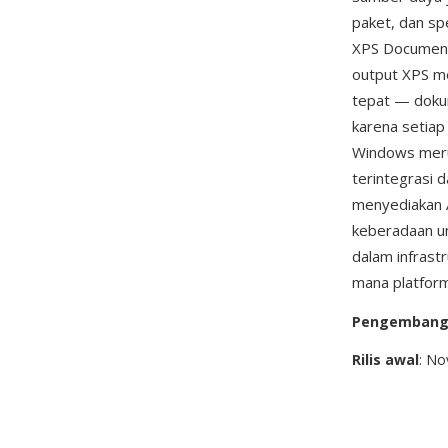
paket, dan s
XPS Document 
output XPS mel
tepat — doku
karena setiap 
Windows meru
terintegrasi
menyediakan 
keberadaan u
dalam infrast
mana platfor
Pengemban
Rilis awal
: N