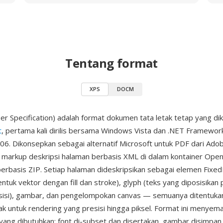
Tentang format
XPS
DOCM
r Specification) adalah format dokumen tata letak tetap yang d
t
, pertama kali dirilis bersama Windows Vista dan .NET Framewor
. Dikonsepkan sebagai alternatif Microsoft untuk PDF dari Ado
markup deskripsi halaman berbasis XML di dalam kontainer Open
erbasis ZIP. Setiap halaman dideskripsikan sebagai elemen Fixe
entuk vektor dengan fill dan stroke), glyph (teks yang diposisikan
esisi), gambar, dan pengelompokan canvas — semuanya ditentuk
ak untuk rendering yang presisi hingga piksel. Format ini menye
ang dibutuhkan: font di-subset dan disertakan, gambar disimpan