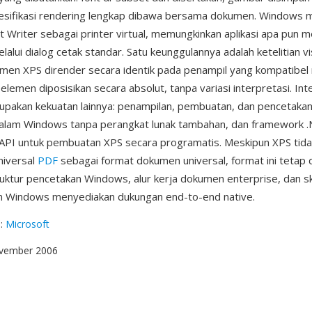
pesifikasi rendering lengkap dibawa bersama dokumen. Windows 
Writer sebagai printer virtual, memungkinkan aplikasi apa pun m
alui dialog cetak standar. Satu keunggulannya adalah ketelitian v
men XPS dirender secara identik pada penampil yang kompatibel
elemen diposisikan secara absolut, tanpa variasi interpretasi. Int
pakan kekuatan lainnya: penampilan, pembuatan, dan pencetaka
 dalam Windows tanpa perangkat lunak tambahan, dan framework 
API untuk pembuatan XPS secara programatis. Meskipun XPS tid
niversal
PDF
sebagai format dokumen universal, format ini tetap 
ruktur pencetakan Windows, alur kerja dokumen enterprise, dan sk
m Windows menyediakan dukungan end-to-end native.
g
:
Microsoft
ovember 2006