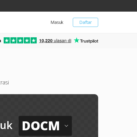
Masuk
Daftar
a
10,220
ulasan di
rasi
DOCM
tuk