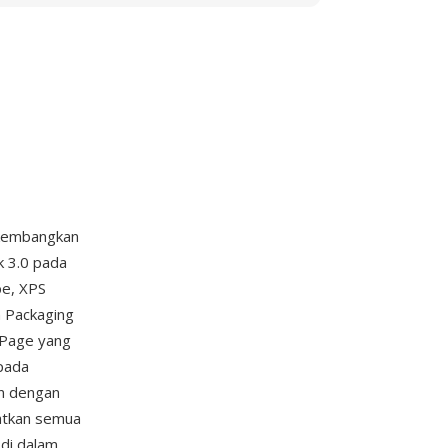
ikembangkan
k 3.0 pada
be, XPS
 Packaging
dPage yang
 pada
an dengan
matkan semua
 di dalam