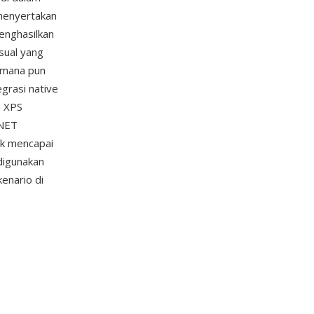
menyertakan
enghasilkan
isual yang
 mana pun
egrasi native
n XPS
.NET
ak mencapai
digunakan
enario di