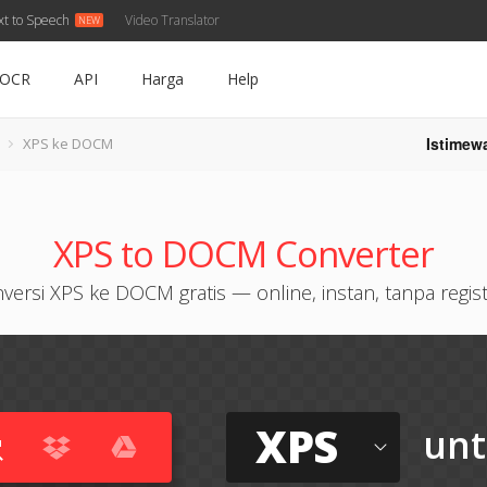
xt to Speech
Video Translator
OCR
API
Harga
Help
Istimew
XPS ke DOCM
XPS to DOCM Converter
versi XPS ke DOCM gratis — online, instan, tanpa regist
XPS
un