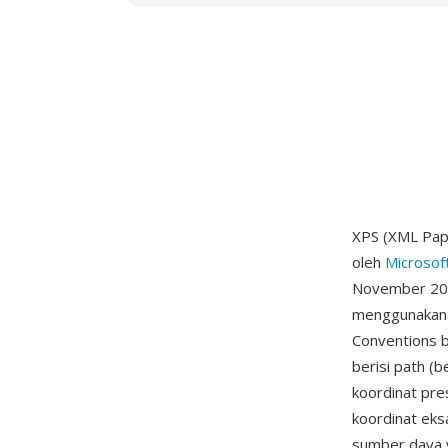
XPS (XML Pape
oleh
Microsof
November 2006
menggunakan 
Conventions b
berisi path (b
koordinat pr
koordinat eks
sumber daya y