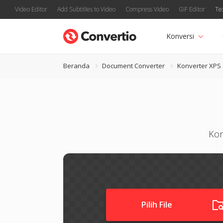
Video Editor
Add Subtitles to Video
Compress Video
GIF Editor
Te
Konversi
Beranda
Document Converter
Konverter XPS
Kon
Pilih File