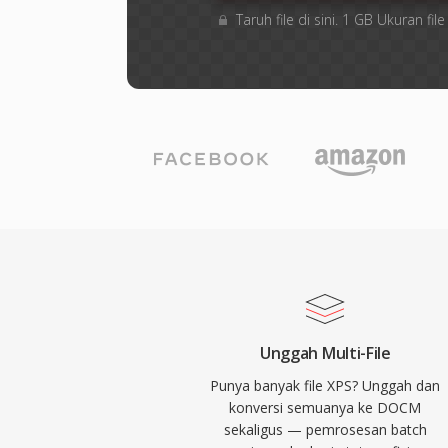
Taruh file di sini. 1 GB Ukuran 
Unggah Multi-File
Punya banyak file XPS? Unggah dan
konversi semuanya ke DOCM
sekaligus — pemrosesan batch