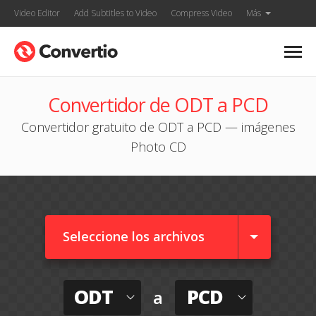
Video Editor
Add Subtitles to Video
Compress Video
Más
Convertidor de ODT a PCD
Convertidor gratuito de ODT a PCD — imágenes
Photo CD
Seleccione los archivos
ODT
PCD
a