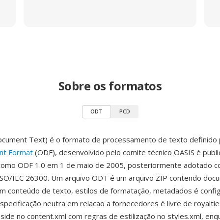
Sobre os formatos
ODT
PCD
ument Text) é o formato de processamento de texto definido 
t Format
(ODF), desenvolvido pelo comite técnico OASIS é publi
 como ODF 1.0 em 1 de maio de 2005, posteriormente adotado 
l ISO/IEC 26300. Um arquivo ODT é um arquivo ZIP contendo do
m conteúdo de texto, estilos de formatação, metadados é confi
pecificação neutra em relacao a fornecedores é livre de royalti
ide no content.xml com regras de estilização no styles.xml, enq