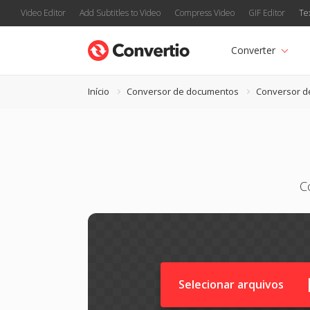
Video Editor
Add Subtitles to Video
Compress Video
GIF Editor
Te
Converter
Início
Conversor de documentos
Conversor d
C
Selecionar arquivos