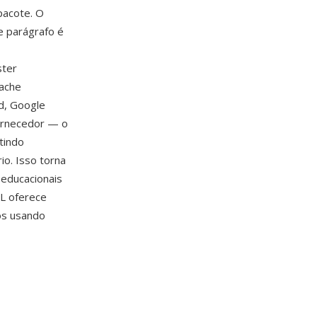
pacote. O
e parágrafo é
,
ster
pache
d, Google
ornecedor — o
tindo
io. Isso torna
 educacionais
L oferece
os usando