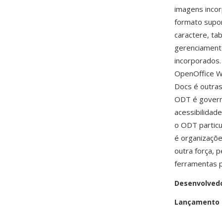
imagens incor
formato supor
caractere, ta
gerenciamento
incorporados
OpenOffice Wr
Docs é outra
ODT é govern
acessibilidad
o ODT particu
é organizaçõ
outra força,
ferramentas 
Desenvolved
Lançamento i