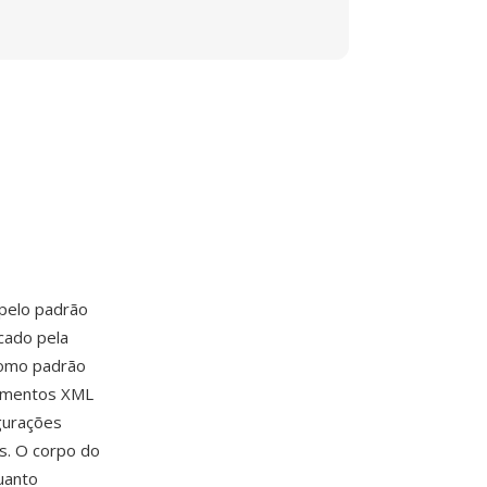
pelo padrão
cado pela
como padrão
cumentos XML
gurações
es. O corpo do
uanto