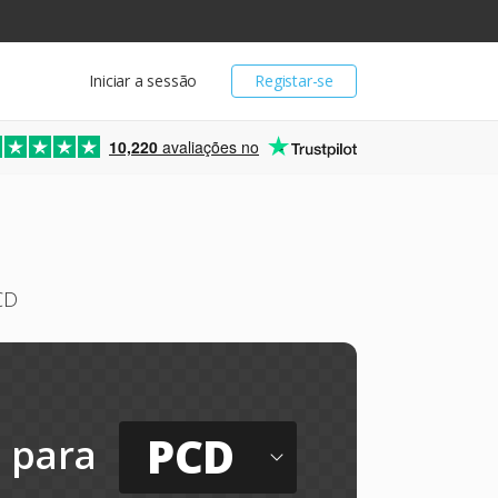
Iniciar a sessão
Registar-se
10,220
avaliações no
CD
PCD
para