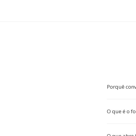
Porquê conv
O que é o f
O que abre 