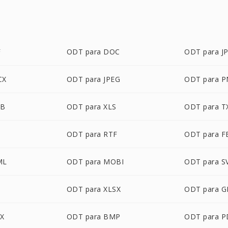
F
ODT para DOC
ODT para J
CX
ODT para JPEG
ODT para 
UB
ODT para XLS
ODT para T
ODT para RTF
ODT para F
ML
ODT para MOBI
ODT para S
ODT para XLSX
ODT para G
TX
ODT para BMP
ODT para 