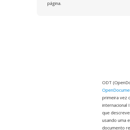
página.
ODT (OpenDoc
OpenDocumen
primeira vez
internaciona
que descreve
usando uma es
documento res