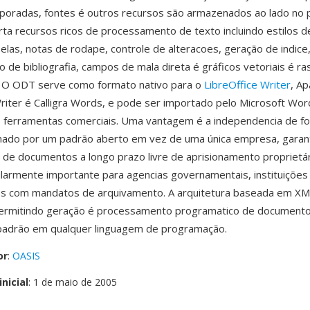
poradas, fontes é outros recursos são armazenados ao lado no 
ta recursos ricos de processamento de texto incluindo estilos d
belas, notas de rodape, controle de alteracoes, geração de indice
 de bibliografia, campos de mala direta é gráficos vetoriais é ra
. O ODT serve como formato nativo para o
LibreOffice Writer
, A
iter é Calligra Words, e pode ser importado pelo Microsoft Wor
s ferramentas comerciais. Uma vantagem é a independencia de f
ado por um padrão aberto em vez de uma única empresa, garan
e de documentos a longo prazo livre de aprisionamento proprietár
larmente importante para agencias governamentais, instituições
es com mandatos de arquivamento. A arquitetura baseada em XM
 permitindo geração é processamento programatico de document
padrão em qualquer linguagem de programação.
or
:
OASIS
nicial
: 1 de maio de 2005