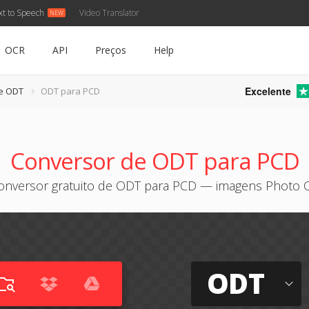
xt to Speech
Video Translator
OCR
API
Preços
Help
Excelente
e ODT
ODT para PCD
Conversor de ODT para PCD
onversor gratuito de ODT para PCD — imagens Photo 
ODT