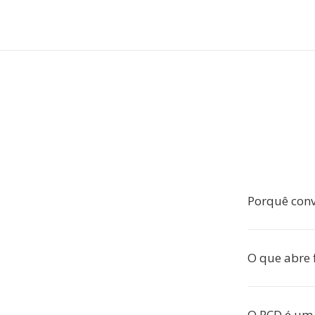
Porquê conv
O que abre 
O PCD é um 