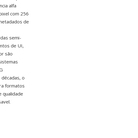
cia alfa
 pixel com 256
 metadados de
m
rdas semi-
ntos de UI,
or são
 sistemas
NG
 décadas, o
ra formatos
 qualidade
avel.