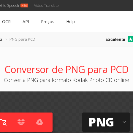
xt to Speech
Video Translator
OCR
API
Preços
Help
Excelente
G
PNG para PCD
Conversor de PNG para PCD
Converta PNG para formato Kodak Photo CD online
PNG