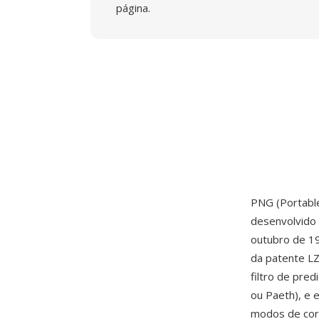
página.
PNG (Portabl
desenvolvido
outubro de 19
da patente LZ
filtro de pre
ou Paeth), e 
modos de cor 