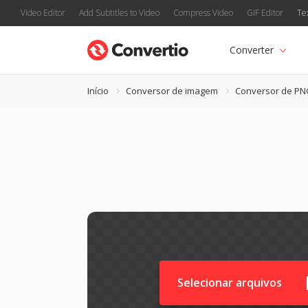
Video Editor
Add Subtitles to Video
Compress Video
GIF Editor
Te
Converter
Início
Conversor de imagem
Conversor de PN
Selecionar arquivos