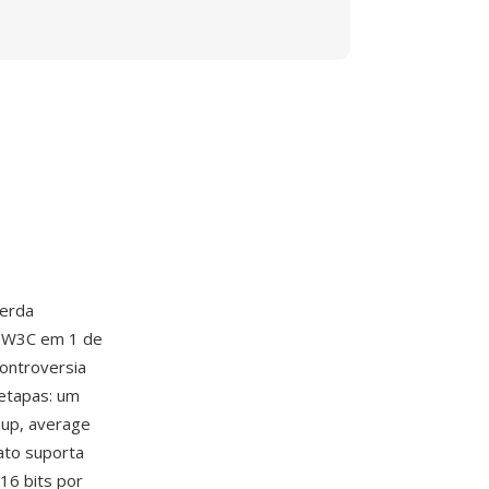
perda
 W3C em 1 de
controversia
etapas: um
 up, average
ato suporta
16 bits por