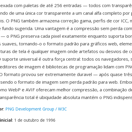
ndexada com paletas de até 256 entradas — todos com transparên
iando de uma única cor transparente a um canal alfa completo por
eis. O PNG também armazena correção gama, perfis de cor ICC,
de fundo sugerida. Uma vantagem é a compressão sem perda co
a — o PNG preserva cada pixel exatamente enquanto suporta bo
 suaves, tornando-o o formato padrão para gráficos web, eleme
pturas de tela é qualquer imagem onde artefatos ou desvios de c
 O suporte universal é outra força central: todos os navegadores,
 editores de imagem é bibliotecas de programação lidam com P
 O formato provou ser extremamente duravel — após quase três
 sendo o formato de imagem sem perda padrão para web. Embo
omo WebP e AVIF oferecam melhor compressão, a combinação de
ansparência total é ubiquidade absoluta mantém o PNG indispens
or
:
PNG Development Group / W3C
nicial
: 1 de outubro de 1996