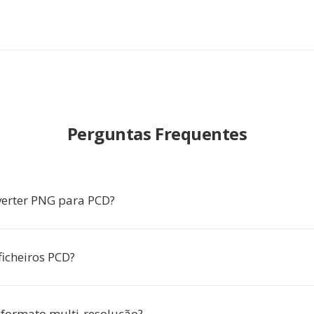
Perguntas Frequentes
erter PNG para PCD?
ficheiros PCD?
formato multi-resolução?