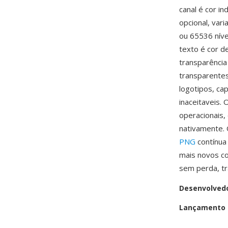
canal é cor i
opcional, var
ou 65536 nív
texto é cor 
transparênci
transparentes
logotipos, ca
inaceitaveis.
operacionais,
nativamente.
PNG
contínua
mais novos c
sem perda, tr
Desenvolved
Lançamento i