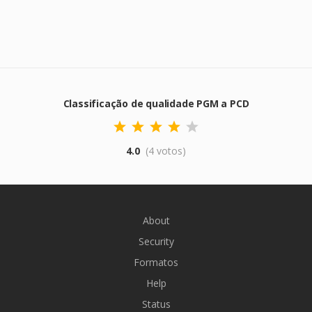
Classificação de qualidade PGM a PCD
4.0
(4 votos)
About
Security
Formatos
Help
Status