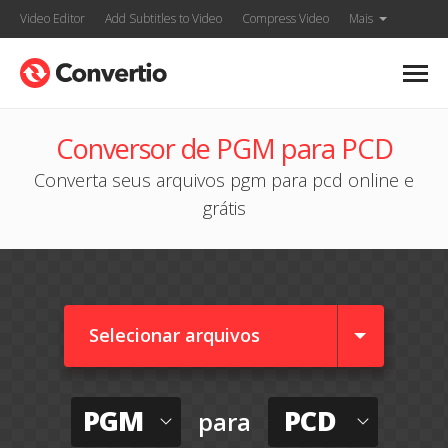
Video Editor
Add Subtitles to Video
Compress Video
Mais
Conversor de PGM para PCD
Converta seus arquivos pgm para pcd online e
grátis
Selecionar arquivos
PGM
PCD
para