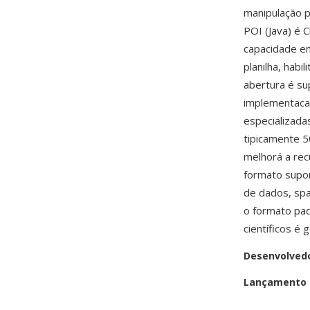
manipulação p
POI (Java) é 
capacidade em
planilha, hab
abertura é su
implementacao
especializada
tipicamente 5
melhorá a re
formato supor
de dados, spa
o formato pad
científicos é
Desenvolved
Lançamento i