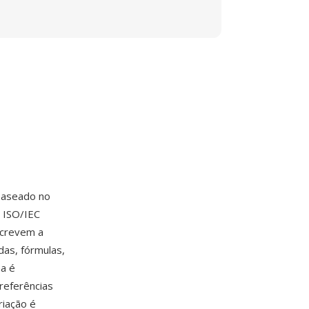
baseado no
 ISO/IEC
screvem a
das, fórmulas,
ha é
referências
riação é