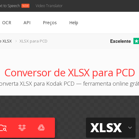
xt to Speech
Video Translator
OCR
API
Preços
Help
Excelente
e XLSX
XLSX para PCD
Conversor de XLSX para PCD
onverta XLSX para Kodak PCD — ferramenta online grát
XLSX