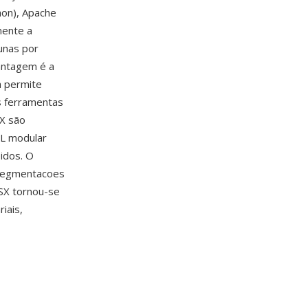
hon), Apache
mente a
unas por
vantagem é a
 permite
s ferramentas
SX são
ML modular
idos. O
 segmentacoes
SX tornou-se
iais,