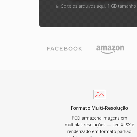
Solte os arquivos aqui. 1 GB tamanho
Formato Multi-Resolução
PCD armazena imagens em
múltiplas resoluções — seu XLSX é
renderizado em formato padrão