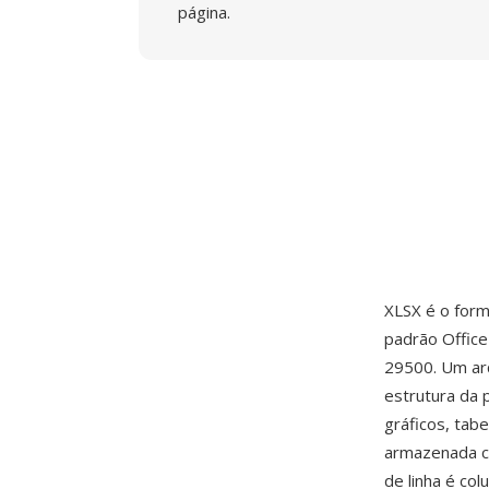
página.
XLSX é o form
padrão Offic
29500. Um ar
estrutura da p
gráficos, tab
armazenada c
de linha é col