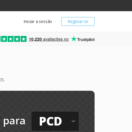
Iniciar a sessão
Registar-se
10,220
avaliações no
is
PCD
para