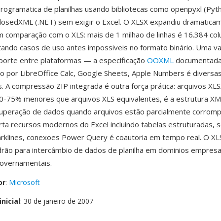
rogramatica de planilhas usando bibliotecas como openpyxl (Pyt
ClosedXML (.NET) sem exigir o Excel. O XLSX expandiu dramatica
 comparação com o XLS: mais de 1 milhao de linhas é 16.384 col
ilitando casos de uso antes impossiveis no formato binário. Uma 
porte entre plataformas — a especificação
OOXML
documentada
 por LibreOffice Calc, Google Sheets, Apple Numbers é diversa
s. A compressão ZIP integrada é outra força prática: arquivos XL
0-75% menores que arquivos XLS equivalentes, é a estrutura X
cuperação de dados quando arquivos estão parcialmente corromp
ta recursos modernos do Excel incluindo tabelas estruturadas,
rklines, conexoes Power Query é coautoria em tempo real. O XL
rão para intercâmbio de dados de planilha em dominios empresar
 governamentais.
or
:
Microsoft
nicial
: 30 de janeiro de 2007