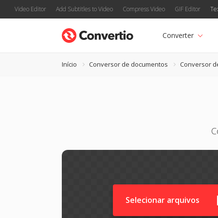
Video Editor
Add Subtitles to Video
Compress Video
GIF Editor
Te
Converter
Início
Conversor de documentos
Conversor d
C
Selecionar arquivos