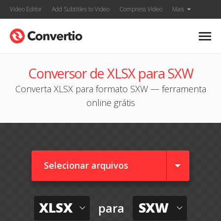
Video Editor
Add Subtitles to Video
Compress Video
Mais
Conversor de XLSX para SXW
Converta XLSX para formato SXW — ferramenta
online grátis
Selecionar arquivos
XLSX
SXW
para