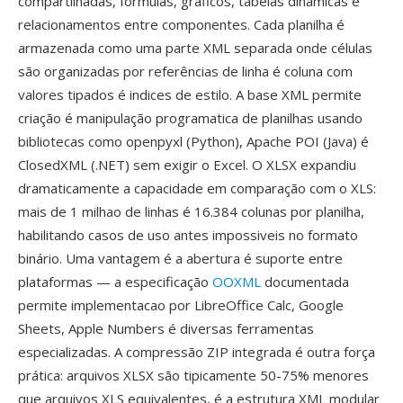
compartilhadas, fórmulas, gráficos, tabelas dinamicas é
relacionamentos entre componentes. Cada planilha é
armazenada como uma parte XML separada onde células
são organizadas por referências de linha é coluna com
valores tipados é indices de estilo. A base XML permite
criação é manipulação programatica de planilhas usando
bibliotecas como openpyxl (Python), Apache POI (Java) é
ClosedXML (.NET) sem exigir o Excel. O XLSX expandiu
dramaticamente a capacidade em comparação com o XLS:
mais de 1 milhao de linhas é 16.384 colunas por planilha,
habilitando casos de uso antes impossiveis no formato
binário. Uma vantagem é a abertura é suporte entre
plataformas — a especificação
OOXML
documentada
permite implementacao por LibreOffice Calc, Google
Sheets, Apple Numbers é diversas ferramentas
especializadas. A compressão ZIP integrada é outra força
prática: arquivos XLSX são tipicamente 50-75% menores
que arquivos XLS equivalentes, é a estrutura XML modular