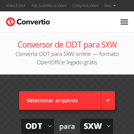
Video Editor
Add Subtitles to Video
Compress Video
Mais
Conversor de ODT para SXW
Converta ODT para SXW online — formato
OpenOffice legado grátis
Selecionar arquivos
ODT
SXW
para