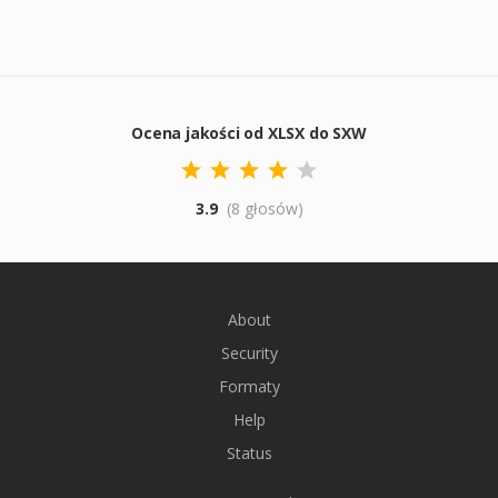
Ocena jakości od XLSX do SXW
3.9
(8 głosów)
About
Security
Formaty
Help
Status