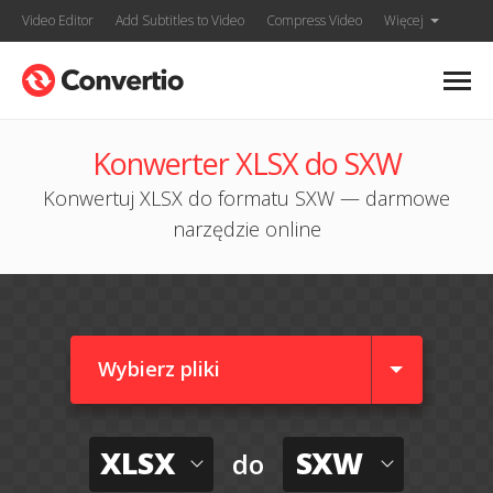
Video Editor
Add Subtitles to Video
Compress Video
Więcej
Konwerter XLSX do SXW
Konwertuj XLSX do formatu SXW — darmowe
narzędzie online
Wybierz pliki
XLSX
SXW
do