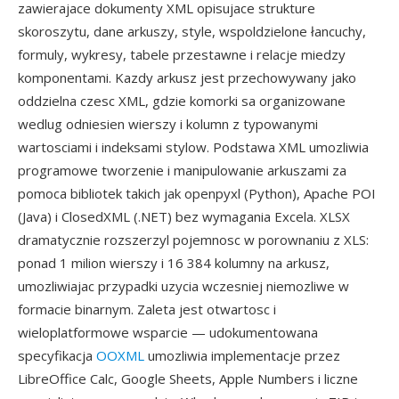
zawierajace dokumenty XML opisujace strukture
skoroszytu, dane arkuszy, style, wspoldzielone łancuchy,
formuly, wykresy, tabele przestawne i relacje miedzy
komponentami. Kazdy arkusz jest przechowywany jako
oddzielna czesc XML, gdzie komorki sa organizowane
wedlug odniesien wierszy i kolumn z typowanymi
wartosciami i indeksami stylow. Podstawa XML umozliwia
programowe tworzenie i manipulowanie arkuszami za
pomoca bibliotek takich jak openpyxl (Python), Apache POI
(Java) i ClosedXML (.NET) bez wymagania Excela. XLSX
dramatycznie rozszerzyl pojemnosc w porownaniu z XLS:
ponad 1 milion wierszy i 16 384 kolumny na arkusz,
umozliwiajac przypadki uzycia wczesniej niemozliwe w
formacie binarnym. Zaleta jest otwartosc i
wieloplatformowe wsparcie — udokumentowana
specyfikacja
OOXML
umozliwia implementacje przez
LibreOffice Calc, Google Sheets, Apple Numbers i liczne