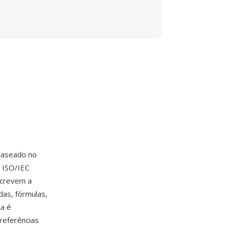
baseado no
 ISO/IEC
screvem a
das, fórmulas,
ha é
referências