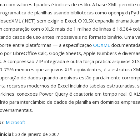
una com valores tipados é indices de estilo. A base XML permite c
rogramatica de planilhas usando bibliotecas como openpyxl (Pyt
ClosedXML (.NET) sem exigir o Excel. O XLSX expandiu dramatica
 comparação com o XLS: mais de 1 milhao de linhas é 16.384 col
ilitando casos de uso antes impossiveis no formato binário. Uma 
porte entre plataformas — a especificação
OOXML
documentada
 por LibreOffice Calc, Google Sheets, Apple Numbers é diversa
s. A compressão ZIP integrada é outra força prática: arquivos XL
0-75% menores que arquivos XLS equivalentes, é a estrutura X
cuperação de dados quando arquivos estão parcialmente corromp
ta recursos modernos do Excel incluindo tabelas estruturadas,
rklines, conexoes Power Query é coautoria em tempo real. O XL
rão para intercâmbio de dados de planilha em dominios empresar
 governamentais.
or
:
Microsoft
nicial
: 30 de janeiro de 2007