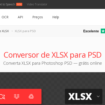
xt to Speech
Video Translator
OCR
API
Preços
Help
Excelente
e XLSX
XLSX para PSD
Conversor de XLSX para PSD
Converta XLSX para Photoshop PSD — grátis online
XLSX