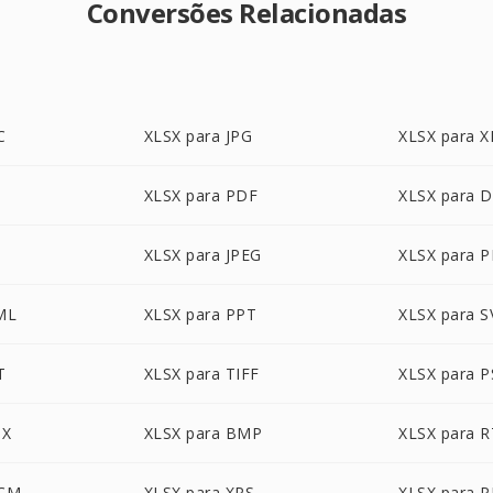
Conversões Relacionadas
C
XLSX para JPG
XLSX para X
XLSX para PDF
XLSX para 
T
XLSX para JPEG
XLSX para 
ML
XLSX para PPT
XLSX para 
T
XLSX para TIFF
XLSX para 
TX
XLSX para BMP
XLSX para 
OCM
XLSX para XPS
XLSX para 