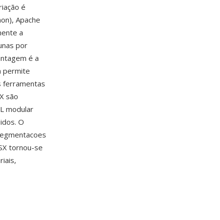
riação é
hon), Apache
mente a
unas por
vantagem é a
 permite
s ferramentas
SX são
ML modular
idos. O
 segmentacoes
SX tornou-se
iais,