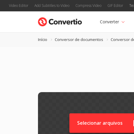
Video Editor
Add Subtitles to Video
Compress Video
GIF Editor
Te
Converter
Início
Conversor de documentos
Conversor d
Selecionar arquivos