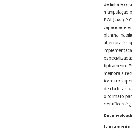
de linha é col
manipulação p
POI (Java) é 
capacidade em
planilha, hab
abertura é su
implementacao
especializada
tipicamente 5
melhorá a re
formato supor
de dados, spa
o formato pad
científicos é
Desenvolved
Lançamento i