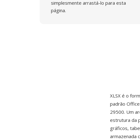
simplesmente arrastá-lo para esta
página.
XLSX é o form
padrão Offic
29500. Um ar
estrutura da p
gráficos, tab
armazenada c