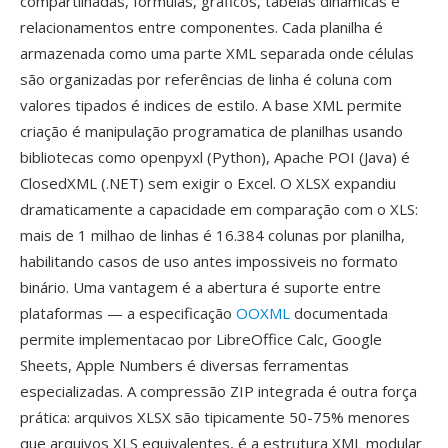
compartilhadas, fórmulas, gráficos, tabelas dinamicas é
relacionamentos entre componentes. Cada planilha é
armazenada como uma parte XML separada onde células
são organizadas por referências de linha é coluna com
valores tipados é indices de estilo. A base XML permite
criação é manipulação programatica de planilhas usando
bibliotecas como openpyxl (Python), Apache POI (Java) é
ClosedXML (.NET) sem exigir o Excel. O XLSX expandiu
dramaticamente a capacidade em comparação com o XLS:
mais de 1 milhao de linhas é 16.384 colunas por planilha,
habilitando casos de uso antes impossiveis no formato
binário. Uma vantagem é a abertura é suporte entre
plataformas — a especificação
OOXML
documentada
permite implementacao por LibreOffice Calc, Google
Sheets, Apple Numbers é diversas ferramentas
especializadas. A compressão ZIP integrada é outra força
prática: arquivos XLSX são tipicamente 50-75% menores
que arquivos XLS equivalentes, é a estrutura XML modular