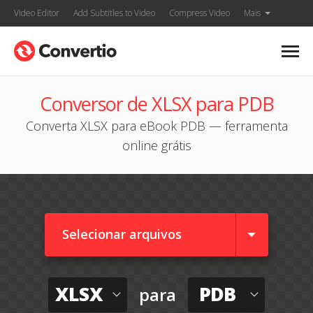
Video Editor
Add Subtitles to Video
Compress Video
Mais
Conversor de XLSX para PDB
Converta XLSX para eBook PDB — ferramenta
online grátis
Selecionar arquivos
XLSX
PDB
para