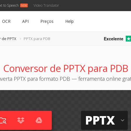
xt to Speech
Video Translator
OCR
API
Preços
Help
Excelente
r de PPTX
PPTX para PDB
Conversor de PPTX para PDB
verta PPTX para formato PDB — ferramenta online grat
PPTX