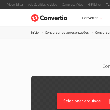
Video Editor
Add Subtitles to Video
Compress Video
GIF Editor
Te
Converter
Início
Conversor de apresentações
Converso
Con
Selecionar arquivos