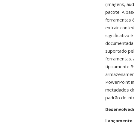
(imagens, áud
pacote. A ba
ferramentas 
extrair cont
significativa 
documentada p
suportado pel
ferramentas. 
tipicamente 
armazenament
PowerPoint in
metadados de 
padrão de in
Desenvolved
Lançamento i