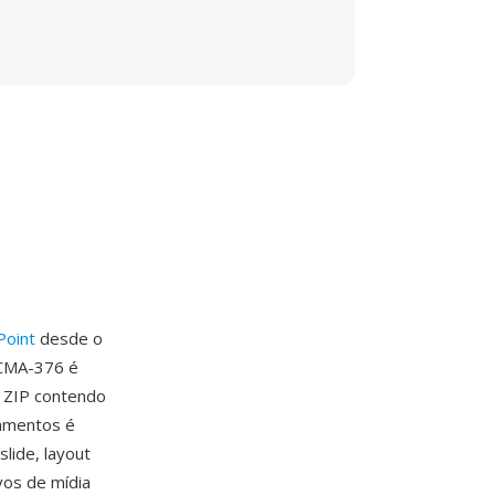
Point
desde o
ECMA-376 é
 ZIP contendo
namentos é
lide, layout
vos de mídia