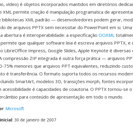
io, vídeo) é objetos incorporados mantidos em diretórios dedic
se XML permite criação é manipulação programatica de apresent
é bibliotecas XML padrão — desenvolvedores podem gerar, modi
eúdo de arquivos PPTX sem necessitar do PowerPoint em si. Um
é a abertura é interoperabilidade: a especificação
OOXML
totalme
ermite que qualquer software leia é escreva arquivos PPTX, e 
o LibreOffice Impress, Google Slides, Apple Keynote é diversas 
A compressão ZIP integrada é outra força prática — arquivos P
50-75% menores que arquivos PPT equivalentes, reduzindo cust
o é transferência. O formato suporta todos os recursos moder
cluindo SmartArt, modelos 3D, transições morph, fontes incorpo
acessibilidade é capacidades de coautoria. O PPTX tornou-se o
tercâmbio para conteúdo de apresentação em todo o mundo.
or
:
Microsoft
nicial
: 30 de janeiro de 2007