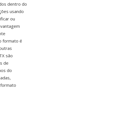
ados dentro do
ações usando
ficar ou
a vantagem
nte
o formato é
outras
PTX são
os de
nos do
radas,
 formato