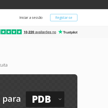
Iniciar a sessão
Registar-se
10,220
avaliações no
uita
PDB
para