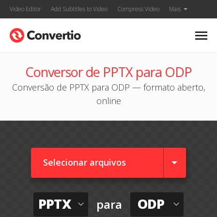
Video Editor
Add Subtitles to Video
Compress Video
Mais
Conversor de PPTX para ODP
Conversão de PPTX para ODP — formato aberto,
online
Selecionar arquivos
PPTX
ODP
para