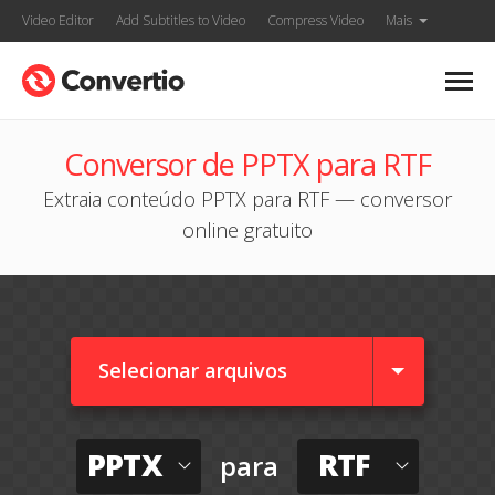
Video Editor
Add Subtitles to Video
Compress Video
Mais
Conversor de PPTX para RTF
Extraia conteúdo PPTX para RTF — conversor
online gratuito
Selecionar arquivos
PPTX
RTF
para